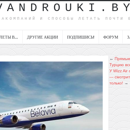
VANDROUKI.B
ИАКОМПАНИЙ И СПОСОБЫ ЛЕТАТЬ ПОЧТИ 
ЛЕТЫ В…
ДРУГИЕ АКЦИИ
ПОДПИШИСЬ!
ФОРУМ
З
←
Прямые 
Турцию все
У Wizz Ai
— смотрит
только!
→