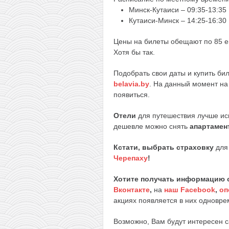
Минск-Кутаиси – 09:35-13:35
Кутаиси-Минск – 14:25-16:30
Цены на билеты обещают по 85 евр
Хотя бы так.
Подобрать свои даты и купить би
belavia.by
. На данный момент на 
появиться.
Отели
для путешествия лучше ис
дешевле можно снять
апартамен
Кстати, выбрать страховку
для 
Черепаху
!
Хотите получать информацию 
Вконтакте
,
на
наш Facebook
,
оп
акциях появляется в них одноврем
Возможно, Вам будут интересен 