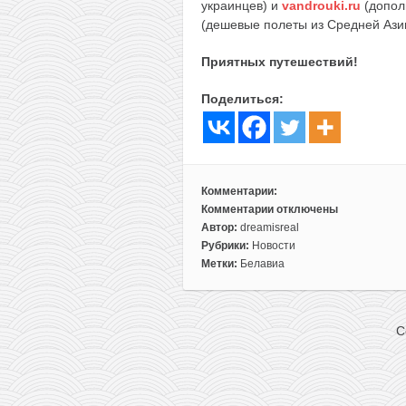
украинцев) и
vandrouki.ru
(допол
(дешевые полеты из Средней Ази
Приятных путешествий!
Поделиться:
Комментарии:
Комментарии
отключены
к
Автор:
dreamisreal
записи
Рубрики:
Новости
Белавиа
Метки:
Белавиа
объявила
о
запуске
C
нового
рейса
Минск-
Кутаиси