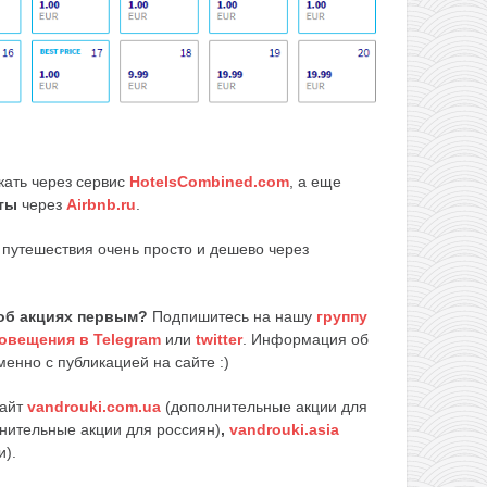
кать через сервис
HotelsCombined.com
, а еще
ты
через
Airbnb.ru
.
путешествия очень просто и дешево через
об акциях первым?
Подпишитесь на нашу
группу
овещения в Telegram
или
twitter
. Информация об
енно с публикацией на сайте :)
сайт
vandrouki.com.ua
(дополнительные акции для
нительные акции для россиян)
,
vandrouki.asia
и).