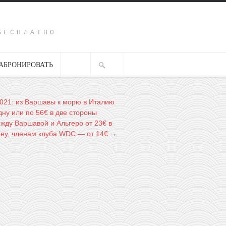
Y
БЕСПЛАТНО
АБРОНИРОВАТЬ
021: из Варшавы к морю в Италию
дну или по 56€ в две стороны
жду Варшавой и Альгеро от 23€ в
ону, членам клуба WDC — от 14€
→