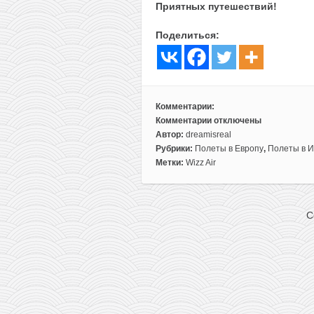
Приятных путешествий!
Поделиться:
Комментарии:
Комментарии
отключены
к
Автор:
dreamisreal
записи
Рубрики:
Полеты в Европу
,
Полеты в 
Wizz
Метки:
Wizz Air
Air:
10000
авиабилетов
C
по
Италии
за
1€!
(до
весны
2021!)