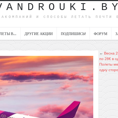
VANDROUKI.B
ИАКОМПАНИЙ И СПОСОБЫ ЛЕТАТЬ ПОЧТИ 
ЛЕТЫ В…
ДРУГИЕ АКЦИИ
ПОДПИШИСЬ!
ФОРУМ
З
←
Весна 2
по 28€ в о
Полеты ме
одну стор