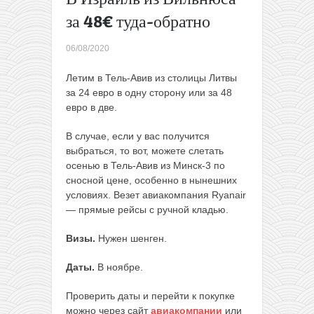
обратно!
за 48€ туда-обратно
Сборка с
Финляндией
06/08/2020
и Швецией
за 45€!
Летим в Тель-Авив из столицы Литвы
(старт из
за 24 евро в одну сторону или за 48
Литвы)
→
евро в две.
В случае, если у вас получится
выбраться, то вот, можете слетать
осенью в Тель-Авив из Минск-3 по
сносной цене, особенно в нынешних
условиях. Везет авиакомпания Ryanair
— прямые рейсы с ручной кладью.
Визы.
Нужен шенген.
Даты.
В ноябре.
Проверить даты и перейти к покупке
можно через сайт
авиакомпании
или