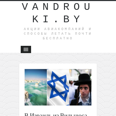
VANDROU
KI.BY
АКЦИИ АВИАКОМПАНИЙ И
СПОСОБЫ ЛЕТАТЬ ПОЧТИ
БЕСПЛАТНО
←
Прямые
рейсы
Киев-
Неаполь
за 12€ в
одну
сторону
и за 24€
В Израиль из Вильнюса
туда-