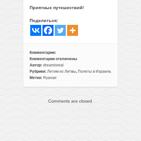
Приятных путешествий!
Поделиться:
Комментарии:
Комментарии
отключены
к
Автор:
dreamisreal
записи
Рубрики:
Летим из Литвы
,
Полеты в Израиль
В
Метки:
Ryanair
Израиль
из
Вильнюса
Comments are closed.
за
48€
туда-
обратно