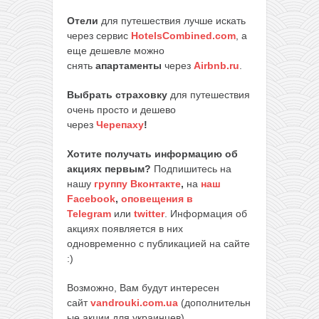
Отели
для путешествия лучше искать
через сервис
HotelsCombined.com
, а
еще дешевле можно
снять
апартаменты
через
Airbnb.ru
.
Выбрать страховку
для путешествия
очень просто и дешево
через
Черепаху
!
Хотите получать информацию об
акциях первым?
Подпишитесь на
нашу
группу Вконтакте
,
на
наш
Facebook
,
оповещения в
Telegram
или
twitter
. Информация об
акциях появляется в них
одновременно с публикацией на сайте
:)
Возможно, Вам будут интересен
сайт
vandrouki.com.ua
(дополнительн
ые акции для украинцев)