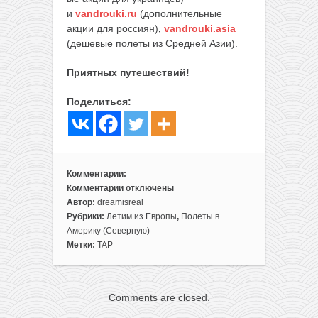
и
vandrouki.ru
(дополнительные
акции для россиян)
,
vandrouki.asia
(дешевые полеты из Средней Азии).
Приятных путешествий!
Поделиться:
Комментарии:
Комментарии
отключены
к
Автор:
dreamisreal
записи
Рубрики:
Летим из Европы
,
Полеты в
TAP
Америку (Северную)
Portugal:
Метки:
TAP
полеты
из
Варшавы
Comments are closed.
в
разные