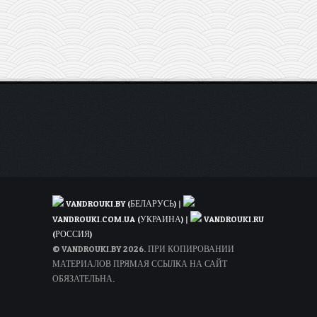
города
США
от
260€
туда-
обратно
(есть
Калифорния!)
VANDROUKI.BY (БЕЛАРУСЬ)
|
VANDROUKI.COM.UA (УКРАИНА)
|
VANDROUKI.RU
(РОССИЯ)
© VANDROUKI.BY 2026. ПРИ КОПИРОВАНИИ
МАТЕРИАЛОВ ПРЯМАЯ ССЫЛКА НА САЙТ
ОБЯЗАТЕЛЬНА.