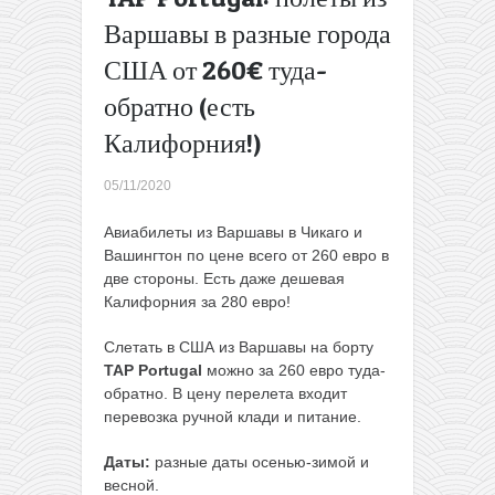
путь в
Варшавы в разные города
Калабрию
США от 260€ туда-
из
Вильнюса
обратно (есть
от 38€ в
одну
Калифорния!)
сторону!
→
05/11/2020
Авиабилеты из Варшавы в Чикаго и
Вашингтон по цене всего от 260 евро в
две стороны. Есть даже дешевая
Калифорния за 280 евро!
Слетать в США из Варшавы на борту
TAP Portugal
можно за 260 евро туда-
обратно. В цену перелета входит
перевозка ручной клади и питание.
Даты:
разные даты осенью-зимой и
весной.