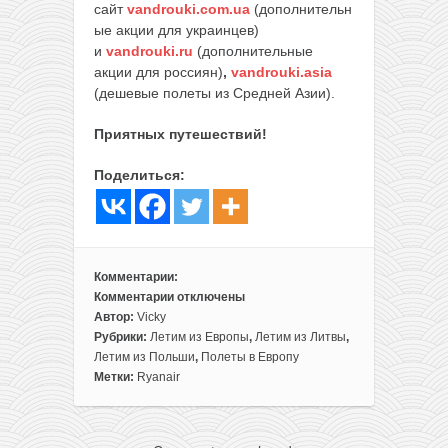
сайт
vandrouki.com.ua
(дополнительн
ые акции для украинцев)
и
vandrouki.ru
(дополнительные
акции для россиян)
,
vandrouki.asia
(дешевые полеты из Средней Азии).
Приятных путешествий!
Поделиться:
Комментарии:
Комментарии
отключены
к
Автор:
Vicky
записи
Рубрики:
Летим из Европы
,
Летим из Литвы
,
Распродажа
Летим из Польши
,
Полеты в Европу
Ryanair:
Метки:
Ryanair
150
000
билетов