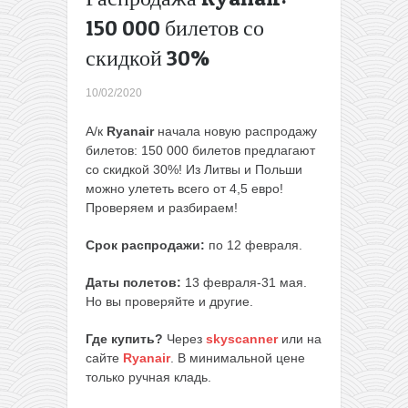
Москвы)
150 000 билетов со
Шик!
скидкой 30%
Прямые
рейсы из
Варшавы
10/02/2020
на Крит
или
А/к
Ryanair
начала новую распродажу
обратно
билетов: 150 000 билетов предлагают
всего за
со скидкой 30%! Из Литвы и Польши
9€
→
можно улететь всего от 4,5 евро!
Проверяем и разбираем!
Срок распродажи:
по 12 февраля.
Даты полетов:
13 февраля-31 мая.
Но вы проверяйте и другие.
Где купить?
Через
skyscanner
или на
сайте
Ryanair
. В минимальной цене
только ручная кладь.