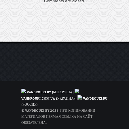
Comments are closed.
со
скидкой
30%
VANDROUKI.BY (БЕЛАРУСЬ)
|
VANDROUKI.COM.UA (УКРАИНА)
|
VANDROUKI.RU
(РОССИЯ)
© VANDROUKI.BY 2026. ПРИ КОПИРОВАНИИ
МАТЕРИАЛОВ ПРЯМАЯ ССЫЛКА НА САЙТ
ОБЯЗАТЕЛЬНА.