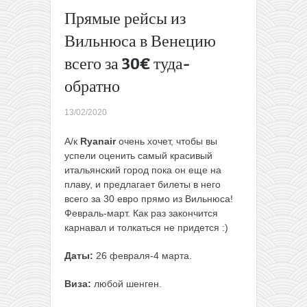
отеле
Прямые рейсы из
всего за
Вильнюса в Венецию
163€ с
человека
всего за 30€ туда-
Только не
обратно
говорите
маме.
Колумбия
13/02/2020
из Польши
всего за
А/к
Ryanair
очень хочет, чтобы вы
320€ туда-
успели оценить самый красивый
обратно на
итальянский город пока он еще на
Air
плаву, и предлагает билеты в него
France/KLM
всего за 30 евро прямо из Вильнюса!
(март-
Февраль-март. Как раз закончится
июнь)
→
карнавал и толкаться не придется :)
Даты:
26 февраля-4 марта.
Виза:
любой шенген.