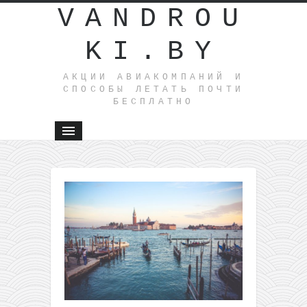
VANDROU
KI.BY
АКЦИИ АВИАКОМПАНИЙ И
СПОСОБЫ ЛЕТАТЬ ПОЧТИ
БЕСПЛАТНО
←
Начало
сезона!
Готовый
отдых на
Кипре:
перелеты
из Литвы
+ 7 ночей
в 3*