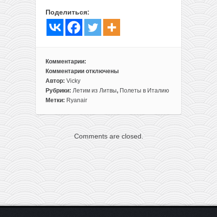
Поделиться:
Комментарии:
Комментарии
отключены
к
Автор:
Vicky
записи
Рубрики:
Летим из Литвы
,
Полеты в Италию
Прямые
Метки:
Ryanair
рейсы
из
Вильнюса
Comments are closed.
в
Венецию
всего
за
30€
туда-
обратно