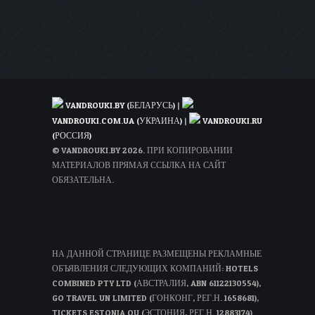
VANDROUKI.BY (БЕЛАРУСЬ)
|
VANDROUKI.COM.UA (УКРАИНА)
|
VANDROUKI.RU
(РОССИЯ)
© VANDROUKI.BY 2026. ПРИ КОПИРОВАНИИ
МАТЕРИАЛОВ ПРЯМАЯ ССЫЛКА НА САЙТ
ОБЯЗАТЕЛЬНА.
НА ДАННОЙ СТРАНИЦЕ РАЗМЕЩЕНЫ РЕКЛАМНЫЕ
ОБЪЯВЛЕНИЯ СЛЕДУЮЩИХ КОМПАНИЙ: HOTELS
COMBINED PTY LTD (АВСТРАЛИЯ, ABN 61122130554),
GO TRAVEL UN LIMITED (ГОНКОНГ, РЕГ.Н. 1658681),
TICKETS ESTONIA OU (ЭСТОНИЯ, РЕГ.Н. 12883174).