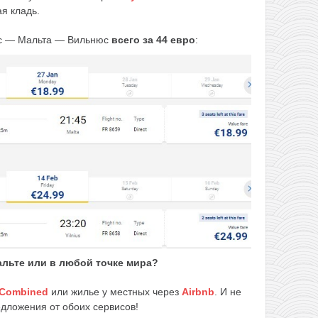
ая кладь.
с — Мальта — Вильнюс
всего за 44 евро
:
альте или в любой точке мира?
sCombined
или жилье у местных через
Airbnb
. И не
едложения от обоих сервисов!