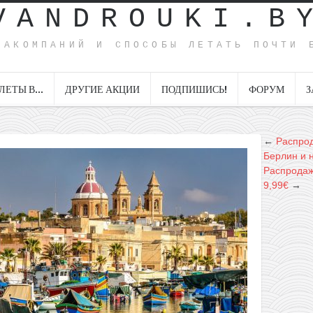
VANDROUKI.B
ИАКОМПАНИЙ И СПОСОБЫ ЛЕТАТЬ ПОЧТИ 
ЛЕТЫ В…
ДРУГИЕ АКЦИИ
ПОДПИШИСЬ!
ФОРУМ
З
←
Распрод
Берлин и 
Распродажа
9,99€
→