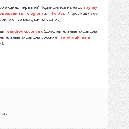
об акциях первым?
Подпишитесь на нашу
группу
овещения в Telegram
или
twitter
. Информация об
енно с публикацией на сайте :)
сайт
vandrouki.com.ua
(дополнительные акции для
нительные акции для россиян)
,
vandrouki.asia
и).
льту