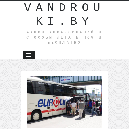
VANDROU
KI.BY
АКЦИИ АВИАКОМПАНИЙ И
СПОСОБЫ ЛЕТАТЬ ПОЧТИ
БЕСПЛАТНО
←
Подборка
4* отелей
в Римини
всего от
12€ с
человека
за ночь!
(апрель-
май)