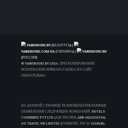
всего
за
4€
VANDROUKI.BY (БЕЛАРУСЬ)
|
VANDROUKI.COM.UA (УКРАИНА)
|
VANDROUKI.RU
(РОССИЯ)
© VANDROUKI.BY 2026. ПРИ КОПИРОВАНИИ
МАТЕРИАЛОВ ПРЯМАЯ ССЫЛКА НА САЙТ
ОБЯЗАТЕЛЬНА.
НА ДАННОЙ СТРАНИЦЕ РАЗМЕЩЕНЫ РЕКЛАМНЫЕ
ОБЪЯВЛЕНИЯ СЛЕДУЮЩИХ КОМПАНИЙ: HOTELS
COMBINED PTY LTD (АВСТРАЛИЯ, ABN 61122130554),
GO TRAVEL UN LIMITED (ГОНКОНГ, РЕГ.Н. 1658681),