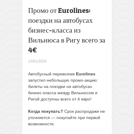
Снижение
Промо от Eurolines:
цены:
прямые
поездки на автобусах
рейсы из
бизнес-класса из
Вильнюса
в Берлин
Вильнюса в Ригу всего за
всего за
4€
9,99€ в
одну
сторону
13/01/2020
→
Автобусный перевозчик
Eurolines
запустил небольшую промо-акцию:
билеты на поездки на автобусах
бизнес-класса между Вильнюсом и
Ригой доступны всего от 4 евро!
Когда покупать?
Срок распродажи не
уточняется — покупайте при первой
возможности.