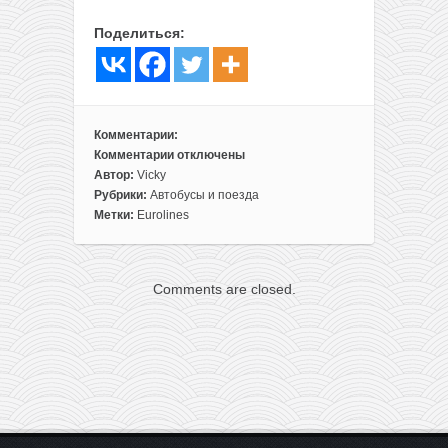
Поделиться:
Комментарии:
Комментарии
отключены
к
Автор:
Vicky
записи
Рубрики:
Автобусы и поезда
Промо
Метки:
Eurolines
от
Eurolines:
поездки
Comments are closed.
на
автобусах
бизнес-
класса
из
Вильнюса
в
Ригу