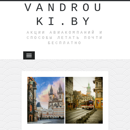
VANDROU
KI.BY
АКЦИИ АВИАКОМПАНИЙ И
СПОСОБЫ ЛЕТАТЬ ПОЧТИ
БЕСПЛАТНО
←
Путешест
2021: ле
в Грузию
всего от 
туда-
обратно 
Вильнюс
На
заметку: