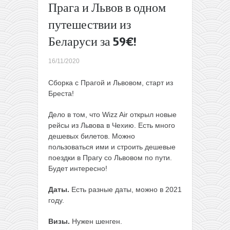
Прага и Львов в одном
почти
прямые
путешествии из
перелеты
Беларуси за 59€!
на Шри-
Ланку из
16/11/2020
Киева за
420€
Сборка с Прагой и Львовом, старт из
туда-
Бреста!
обратно
→
Дело в том, что Wizz Air открыл новые
рейсы из Львова в Чехию. Есть много
дешевых билетов. Можно
пользоваться ими и строить дешевые
поездки в Прагу со Львовом по пути.
Будет интересно!
Даты.
Есть разные даты, можно в 2021
году.
Визы.
Нужен шенген.