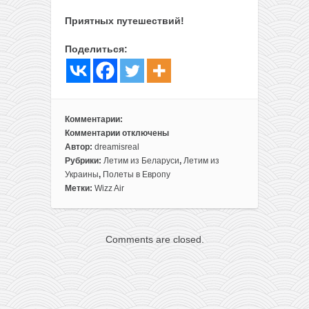
Приятных путешествий!
Поделиться:
Комментарии:
Комментарии
отключены
к
Автор:
dreamisreal
записи
Рубрики:
Летим из Беларуси
,
Летим из
Прага
Украины
,
Полеты в Европу
и
Метки:
Wizz Air
Львов
в
одном
Comments are closed.
путешествии
из
Беларуси
за
59€!