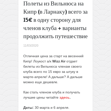
Полеты из Вильнюса на
Москвы
Прямые
Кипр (в Ларнаку) всего за
рейсы из
15€ в одну сторону для
Варшавы
на
членов клуба + варианты
Тенерифе
продолжить путешествие
всего за
109€
туда-
11/03/2020
обратно
Отличная цена за старт на весенний
→
Кипр! Лоукост а/к
Wizz Air
отдает
билеты из Вильнюса членам своего
клуба всего по 15 евро за штуку в
марте-апреле! А дальше? А дальше
можно еще дешевле.
Как стать членом клуба и получать
лучшие цены читайте
здесь
.
Даты:
30 марта и 6 апреля.