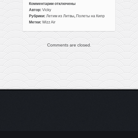
Комментарии
отключены
к
Автор:
Vicky
записи
Рубрики:
Летим из Литвы
,
Полеты на Кипр
Полеты
Метки:
Wizz Air
из
Вильнюса
на
Comments are closed.
Кипр
(в
Ларнаку)
всего
за
15€
в
одну
сторону
для
членов
клуба
+
варианты
продолжить