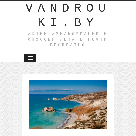
VANDROU
KI.BY
АКЦИИ АВИАКОМПАНИЙ И
СПОСОБЫ ЛЕТАТЬ ПОЧТИ
БЕСПЛАТНО
←
Горящие
туры на
Занзибар
и во
Вьетнам
на 7-10
ночей
всего за
306€ из