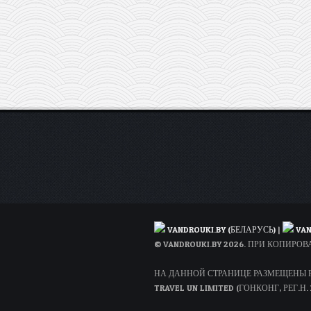
Вильнюса
в
Рим
всего
за
23€
VANDROUKI.BY (БЕЛАРУСЬ)
|
VAN
© VANDROUKI.BY 2026. ПРИ КОПИР
НА ДАННОЙ СТРАНИЦЕ РАЗМЕЩЕНЫ РЕ
TRAVEL UN LIMITED (ГОНКОНГ, РЕГ.Н. 