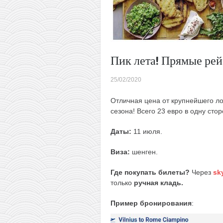
Пик лета! Прямые рей
25/02/2020
Отличная цена от крупнейшего ло
сезона! Всего 23 евро в одну сто
Даты:
11 июля.
Виза:
шенген.
Где покупать билеты?
Через
sk
только
ручная кладь.
Пример бронирования
: