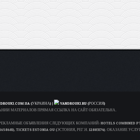
DROUKI.COM.UA (УКРАИНА)
|
VANDROUKI.RU (РОССИЯ)
ОВАНИИ МАТЕРИАЛОВ ПРЯМАЯ ССЫЛКА НА САЙТ ОБЯЗАТЕЛЬНА.
КЛАМНЫЕ ОБЪЯВЛЕНИЯ СЛЕДУЮЩИХ КОМПАНИЙ: HOTELS COMBINED PTY LT
1658681), TICKETS ESTONIA OU (ЭСТОНИЯ, РЕГ.Н. 12883174). ОКАЗАНИЕ УСЛУ