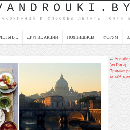
VANDROUKI.B
ИАКОМПАНИЙ И СПОСОБЫ ЛЕТАТЬ ПОЧТИ 
ЛЕТЫ В…
ДРУГИЕ АКЦИИ
ПОДПИШИСЬ!
ФОРУМ
З
←
Авиабил
(из Риги)
Прямые ре
за 46€ в д