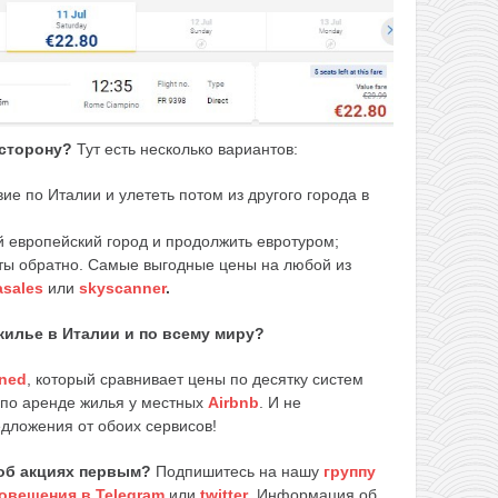
 сторону?
Тут есть несколько вариантов:
е по Италии и улететь потом из другого города в
й европейский город и продолжить евротуром;
ты обратно. Самые выгодные цены на любой из
asales
или
skyscanner
.
жилье в Италии и по всему миру?
ned
, который сравнивает цены по десятку систем
 по аренде жилья у местных
Airbnb
. И не
едложения от обоих сервисов!
об акциях первым?
Подпишитесь на нашу
группу
овещения в Telegram
или
twitter
. Информация об