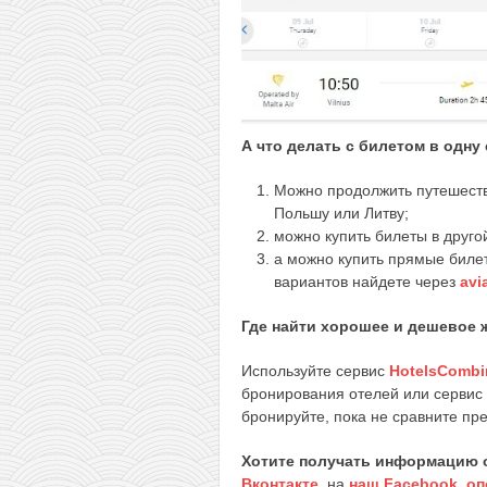
А что делать с билетом в одну
Можно продолжить путешестви
Польшу или Литву;
можно купить билеты в друго
а можно купить прямые биле
вариантов найдете через
avi
Где найти хорошее и дешевое
Используйте сервис
HotelsCombi
бронирования отелей или сервис
бронируйте, пока не сравните пр
Хотите получать информацию 
Вконтакте
,
на
наш Facebook
,
оп