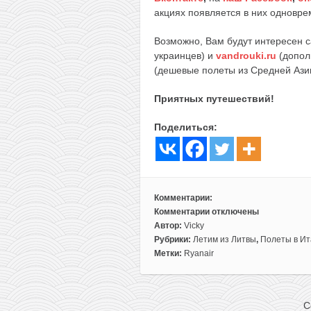
акциях появляется в них одноврем
Возможно, Вам будут интересен 
украинцев) и
vandrouki.ru
(допол
(дешевые полеты из Средней Ази
Приятных путешествий!
Поделиться:
Комментарии:
Комментарии
отключены
к
Автор:
Vicky
записи
Рубрики:
Летим из Литвы
,
Полеты в И
Пик
Метки:
Ryanair
лета!
Прямые
рейсы
C
из