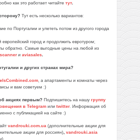
робно как это работает читайте
тут
.
 сторону?
Тут есть несколько вариантов:
е по Португалии и улететь потом из другого города
й европейский город и продолжить евротуром;
ты обратно. Самые выгодные цены на любой из
scanner
и
aviasales
.
ртугалии и других странах мира?
elsCombined.com
, а апартаменты и комнаты через
висы и вам советуем :)
об акциях первым?
Подпишитесь на нашу
группу
овещения в Telegram
или
twitter
. Информация об
енно с публикацией на сайте :)
сайт
vandrouki.com.ua
(дополнительные акции для
нительные акции для россиян)
,
vandrouki.asia
и).