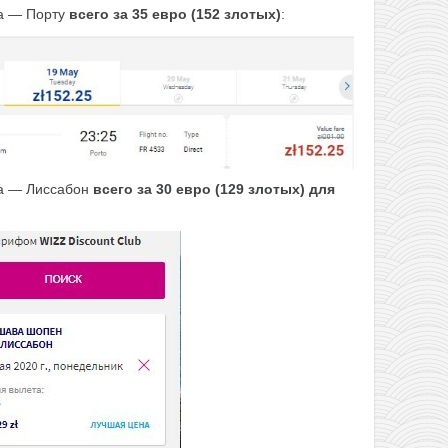
а — Порту
всего за 35 евро (152 злотых)
:
а — Лиссабон
всего за 30 евро (129 злотых) для