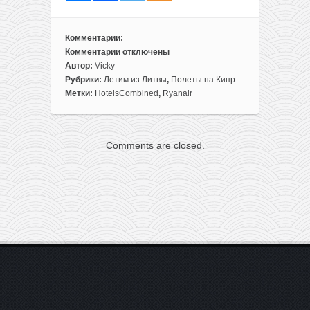
Комментарии:
Комментарии
отключены
к
Автор:
Vicky
записи
Рубрики:
Летим из Литвы
,
Полеты на Кипр
ЛЕТО!
Метки:
HotelsCombined
,
Ryanair
Готовый
отдых
на
Comments are closed.
Кипре:
перелеты
из
Литвы
+
7
ночей
в
апартаментах
всего
за
164€