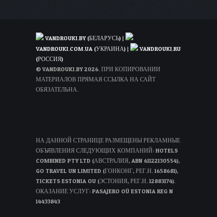
с
человека
VANDROUKI.BY (БЕЛАРУСЬ)
|
VANDROUKI.COM.UA (УКРАИНА)
|
VANDROUKI.RU
(РОССИЯ)
© VANDROUKI.BY 2026. ПРИ КОПИРОВАНИИ
МАТЕРИАЛОВ ПРЯМАЯ ССЫЛКА НА САЙТ
ОБЯЗАТЕЛЬНА.
НА ДАННОЙ СТРАНИЦЕ РАЗМЕЩЕНЫ РЕКЛАМНЫЕ
ОБЪЯВЛЕНИЯ СЛЕДУЮЩИХ КОМПАНИЙ: HOTELS
COMBINED PTY LTD (АВСТРАЛИЯ, ABN 61122130554),
GO TRAVEL UN LIMITED (ГОНКОНГ, РЕГ.Н. 1658681),
TICKETS ESTONIA OU (ЭСТОНИЯ, РЕГ.Н. 12883174).
ОКАЗАНИЕ УСЛУГ: PASAJERO OÜ ESTONIA REG N
14433843