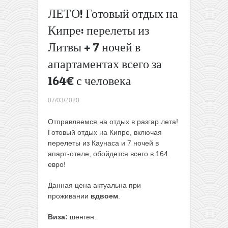
Майский 6-
ЛЕТО! Готовый отдых на
дневный круиз
Кипре: перелеты из
по
Адриатическому
Литвы + 7 ночей в
морю всего за
апартаментах всего за
109€ с человека
→
164€ с человека
07/03/2020
Отправляемся на отдых в разгар лета!
Готовый отдых на Кипре, включая
перелеты из Каунаса и 7 ночей в
апарт-отеле, обойдется всего в 164
евро!
Данная цена актуальна при
проживании
вдвоем
.
Виза:
шенген.