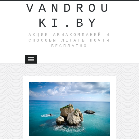
VANDROU
KI.BY
АКЦИИ АВИАКОМПАНИЙ И
СПОСОБЫ ЛЕТАТЬ ПОЧТИ
БЕСПЛАТНО
←
Полеты
из
Литвы
на
Родос
всего за
58€
туда-
обратно