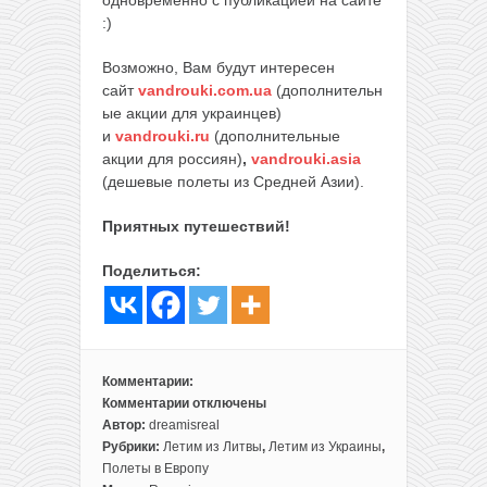
:)
Возможно, Вам будут интересен
сайт
vandrouki.com.ua
(дополнительн
ые акции для украинцев)
и
vandrouki.ru
(дополнительные
акции для россиян)
,
vandrouki.asia
(дешевые полеты из Средней Азии).
Приятных путешествий!
Поделиться:
Комментарии:
Комментарии
отключены
к
Автор:
dreamisreal
записи
Рубрики:
Летим из Литвы
,
Летим из Украины
,
Киберпонедельник
Полеты в Европу