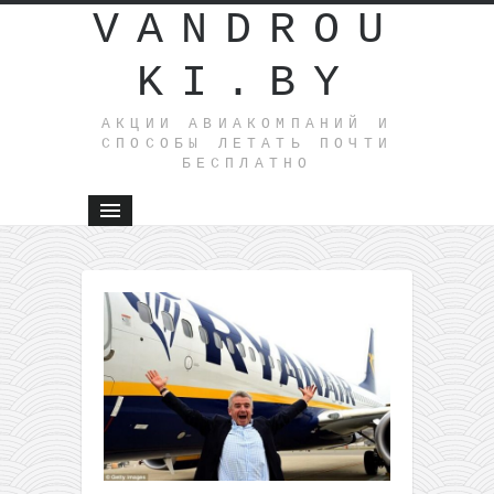
VANDROU
KI.BY
АКЦИИ АВИАКОМПАНИЙ И
СПОСОБЫ ЛЕТАТЬ ПОЧТИ
БЕСПЛАТНО
←
Грузия
из
Прибалти
всего от 
в одну
сторону и
от 19€
туда-
обратно
(членам