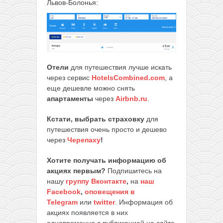
Львов-Болонья:
Отели
для путешествия лучше искать
через сервис
HotelsCombined.com
, а
еще дешевле можно снять
апартаменты
через
Airbnb.ru
.
Кстати, выбрать страховку
для
путешествия очень просто и дешево
через
Черепаху
!
Хотите получать информацию об
акциях первым?
Подпишитесь на
нашу
группу Вконтакте
,
на
наш
Facebook
,
оповещения в
Telegram
или
twitter
. Информация об
акциях появляется в них
одновременно с публикацией на сайте