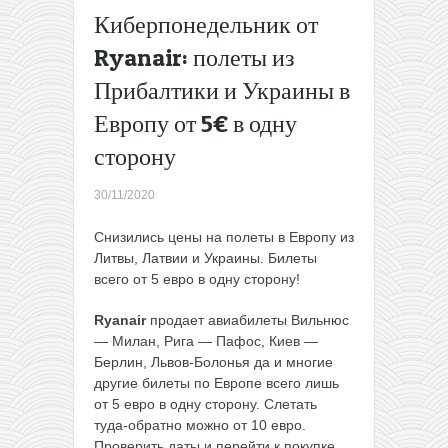
клуба
Киберпонедельник от
WDC)
Ryanair: полеты из
Киберпонедельник
от Wizz Air —
Прибалтики и Украины в
скидка 25% на
Европу от 5€ в одну
полеты и Wizz Flex
всего за 1€
→
сторону
30/11/2020
Снизились цены на полеты в Европу из
Литвы, Латвии и Украины. Билеты
всего от 5 евро в одну сторону!
Ryanair
продает авиабилеты Вильнюс
— Милан, Рига — Пафос, Киев —
Берлин, Львов-Болонья да и многие
другие билеты по Европе всего лишь
от 5 евро в одну сторону. Слетать
туда-обратно можно от 10 евро.
Проверить даты и перейти к покупке