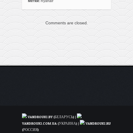
от
Метки:
Ryanair
Ryanair:
полеты
из
Comments are closed.
Прибалтики
и
Украины
в
Европу
от
5€
в
одну
сторону
VANDROUKI.BY (БЕЛАРУСЬ)
|
VANDROUKI.COM.UA (УКРАИНА)
|
VANDROUKI.RU
(РОССИЯ)