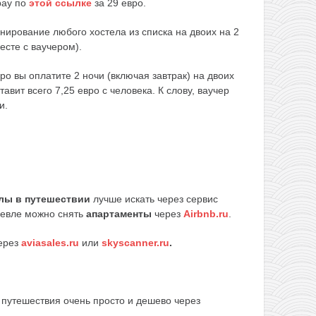
bay по
этой ccылке
за 29 евро.
ирование любого хостела из списка на двоих на 2
есте с ваучером).
вро вы оплатите 2 ночи (включая завтрак) на двоих
тавит всего 7,25 евро с человека. К слову, ваучер
и.
елы в путешествии
лучше искать через сервис
шевле можно снять
апартаменты
через
Airbnb.ru
.
ерез
aviasales.ru
или
skyscanner.ru
.
путешествия очень просто и дешево через