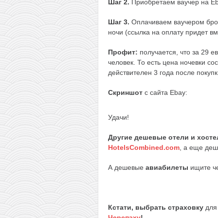
Шаг 2.
Приобретаем ваучер на E
Шаг 3.
Оплачиваем ваучером брон
ночи (ссылка на оплату придет вм
Профит:
получается, что за 29 е
человек. То есть цена ночевки сос
действителен 3 года после покупк
Скриншот
с сайта Ebay:
Удачи!
Другие дешевые отели и хост
HotelsCombined.com
, а еще де
А дешевые
авиабилеты
ищите ч
Кстати, выбрать страховку
для 
Черепаху
!