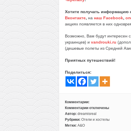
Хотите получать информацию 
Вконтакте
,
на
наш Facebook
,
оп
акциях появляется в них одноврем
Возможно, Вам будут интересен 
украинцев) и
vandrouki.ru
(допол
(дешевые полеты из Средней Ази
Приятных путешествий!
Поделиться:
Комментарии:
Комментарии
отключены
к
Автор:
dreamisreal
записи
Рубрики:
Отели и хостелы
Хостелы
Метки:
A&O
в