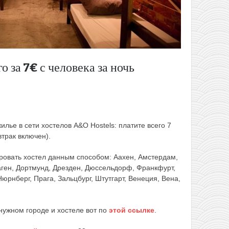
о за 7€ с человека за ночь
лье в сети хостелов A&O Ноstels: платите всего 7
втрак включен).
ровать хостел данным способом: Аахен, Амстердам,
аген, Дортмунд, Дрезден, Дюссельдорф, Франкфурт,
Нюрнберг, Прага, Зальцбург, Штутгарт, Венеция, Вена,
ужном городе и хостеле вот по
этой ссылке
.