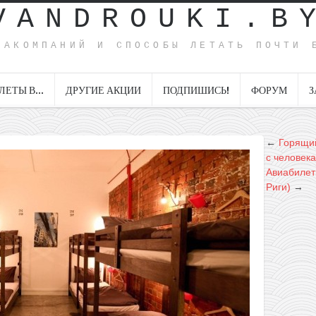
VANDROUKI.B
ИАКОМПАНИЙ И СПОСОБЫ ЛЕТАТЬ ПОЧТИ 
ЛЕТЫ В…
ДРУГИЕ АКЦИИ
ПОДПИШИСЬ!
ФОРУМ
З
←
Горящий
с человека
Авиабилеты
Риги)
→