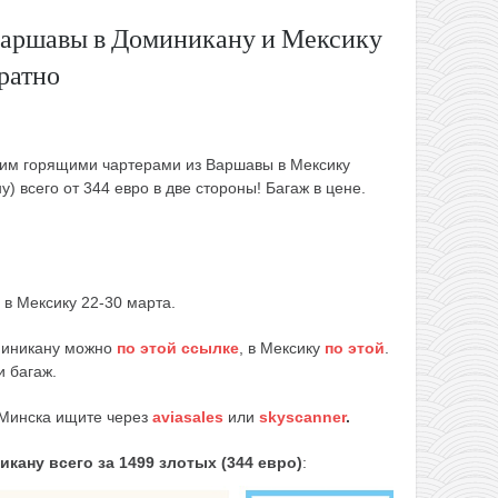
Варшавы в Доминикану и Мексику
братно
етим горящими чартерами из Варшавы в Мексику
у) всего от 344 евро в две стороны! Багаж в цене.
 в Мексику 22-30 марта.
миникану можно
по этой ссылке
, в Мексику
по этой
.
 багаж.
 Минска ищите через
aviasales
или
skyscanner
.
икану
всего за 1499 злотых (344 евро)
: