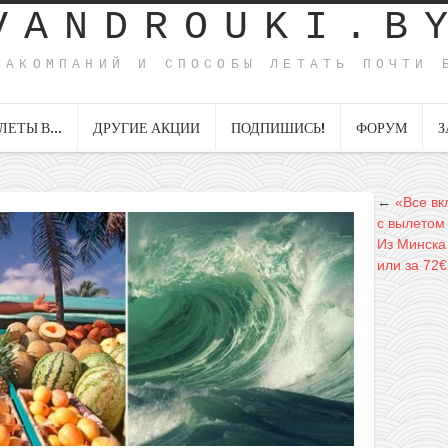
VANDROUKI.B
ИАКОМПАНИЙ И СПОСОБЫ ЛЕТАТЬ ПОЧТИ 
ЛЕТЫ В…
ДРУГИЕ АКЦИИ
ПОДПИШИСЬ!
ФОРУМ
З
←
«Все вк
с вылетом 
Из Минска 
или за 72€