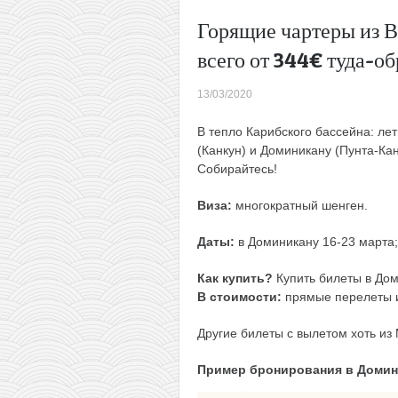
Горящие чартеры из 
всего от 344€ туда-о
13/03/2020
В тепло Карибского бассейна: л
(Канкун) и Доминикану (Пунта-Кан
Собирайтесь!
Виза:
многократный шенген.
Даты:
в Доминикану 16-23 марта;
Как купить?
Купить билеты в До
В стоимости:
прямые перелеты и
Другие билеты с вылетом хоть из
Пример бронирования в Домин