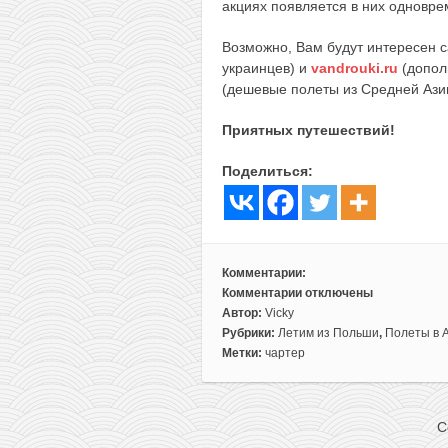
акциях появляется в них одноврем
Возможно, Вам будут интересен 
украинцев) и
vandrouki.ru
(допол
(дешевые полеты из Средней Ази
Приятных путешествий!
Поделиться:
Комментарии:
Комментарии
отключены
к
Автор:
Vicky
записи
Рубрики:
Летим из Польши
,
Полеты в 
Горящие
Метки:
чартер
чартеры
из
Варшавы
C
в