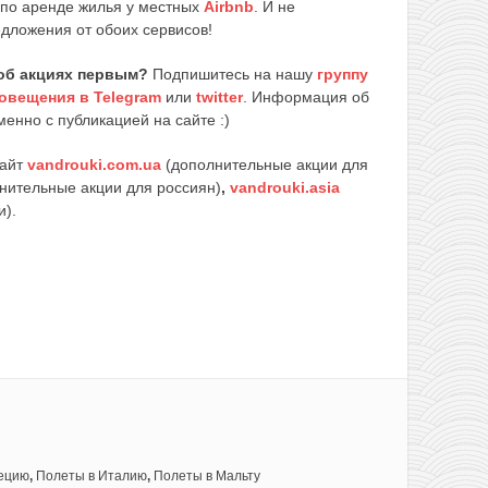
 по аренде жилья у местных
Airbnb
. И не
едложения от обоих сервисов!
об акциях первым?
Подпишитесь на нашу
группу
овещения в Telegram
или
twitter
. Информация об
енно с публикацией на сайте :)
сайт
vandrouki.com.ua
(дополнительные акции для
нительные акции для россиян)
,
vandrouki.asia
и).
рецию
,
Полеты в Италию
,
Полеты в Мальту