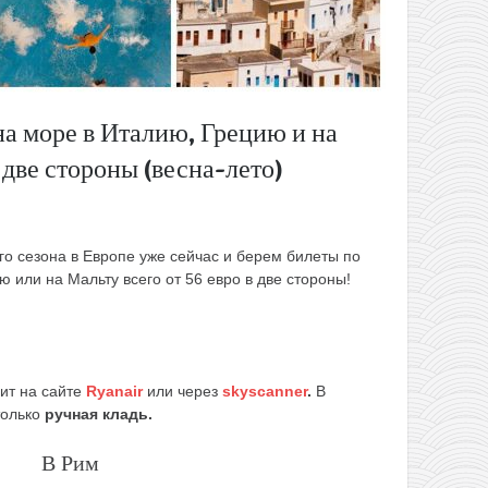
а море в Италию, Грецию и на
 две стороны (весна-лето)
о сезона в Европе уже сейчас и берем билеты по
 или на Мальту всего от 56 евро в две стороны!
ит на сайте
Ryanair
или через
skyscanner
.
В
только
ручная кладь.
В Рим