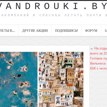
VANDROUKI.B
ИАКОМПАНИЙ И СПОСОБЫ ЛЕТАТЬ ПОЧТИ 
ЛЕТЫ В…
ДРУГИЕ АКЦИИ
ПОДПИШИСЬ!
ФОРУМ
З
←
На отды
всего за 2
Готовое п
Вильнюса +
65€ с чело