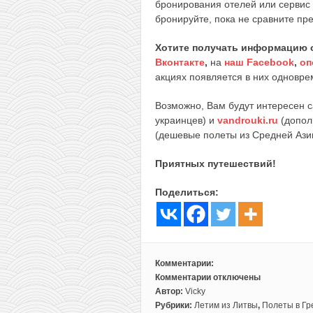
бронирования отелей или сервис
бронируйте, пока не сравните пр
Хотите получать информацию 
Вконтакте
,
на
наш Facebook
,
оп
акциях появляется в них одноврем
Возможно, Вам будут интересен 
украинцев) и
vandrouki.ru
(допол
(дешевые полеты из Средней Ази
Приятных путешествий!
Поделиться:
Комментарии:
Комментарии
отключены
к
Автор:
Vicky
записи
Рубрики:
Летим из Литвы
,
Полеты в Г