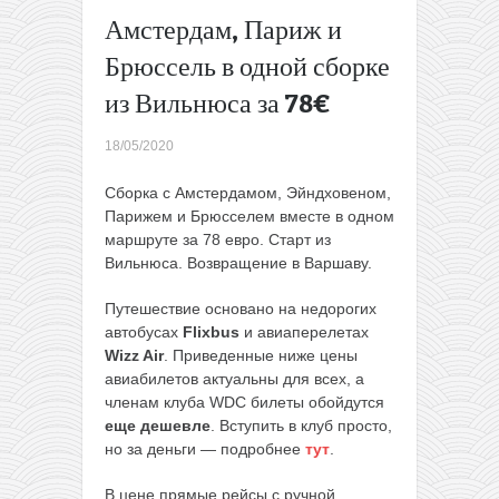
билеты (+
Амстердам, Париж и
WIZZ Flex
Брюссель в одной сборке
за 1 евро)
→
из Вильнюса за 78€
18/05/2020
Сборка с Амстердамом, Эйндховеном,
Парижем и Брюсселем вместе в одном
маршруте за 78 евро. Старт из
Вильнюса. Возвращение в Варшаву.
Путешествие основано на недорогих
автобусах
Flixbus
и авиаперелетах
Wizz Air
. Приведенные ниже цены
авиабилетов актуальны для всех, а
членам клуба WDC билеты обойдутся
еще дешевле
. Вступить в клуб просто,
но за деньги — подробнее
тут
.
В цене прямые рейсы с ручной