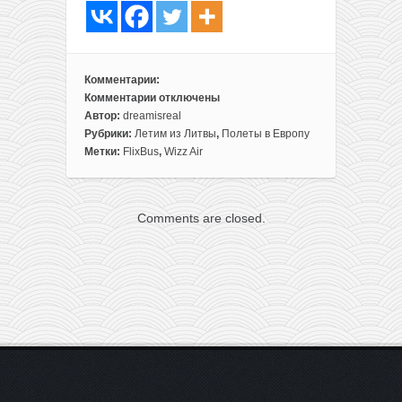
Комментарии:
Комментарии
отключены
к
Автор:
dreamisreal
записи
Рубрики:
Летим из Литвы
,
Полеты в Европу
Амстердам,
Метки:
FlixBus
,
Wizz Air
Париж
и
Брюссель
Comments are closed.
в
одной
сборке
из
Вильнюса
за
78€