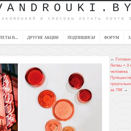
VANDROUKI.B
ИАКОМПАНИЙ И СПОСОБЫ ЛЕТАТЬ ПОЧТИ 
ЛЕТЫ В…
ДРУГИЕ АКЦИИ
ПОДПИШИСЬ!
ФОРУМ
З
←
Готовое
Литвы + 3 
человека
Путешеству
треугольни
за 78€
→