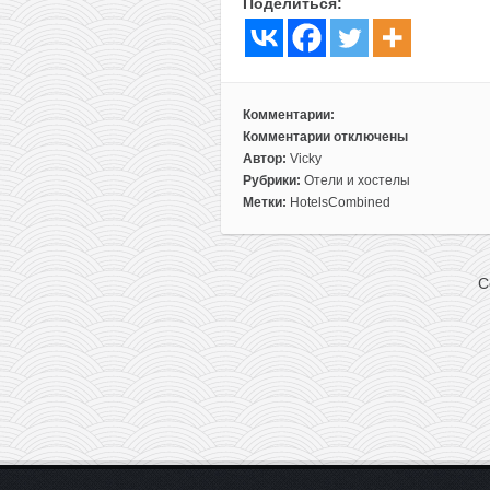
Поделиться:
Комментарии:
Комментарии
отключены
к
Автор:
Vicky
записи
Рубрики:
Отели и хостелы
4*
Метки:
HotelsCombined
отель
на
берегу
C
моря
в
Калабрии
всего
от
13,5€
с
человека
за
ночь