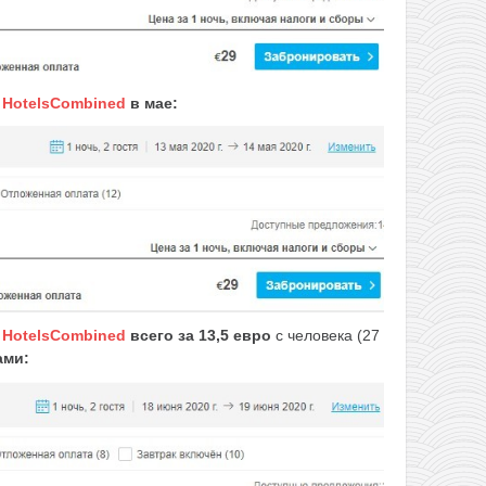
е
HotelsCombined
в мае:
е
HotelsCombined
всего за 13,5 евро
с человека (27
ами: