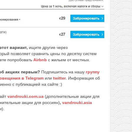
этот вариант,
ищите другие через
торый позволяет сравнить цены по десятку систем
ете попробовать
Airbnb
с жильем от местных.
об акциях первым?
Подпишитесь на нашу
группу
овещения в Telegram
или
twitter
. Информация об
енно с публикацией на сайте :)
сайт
vandrouki.com.ua
(дополнительные акции для
нительные акции для россиян)
,
vandrouki.asia
и).