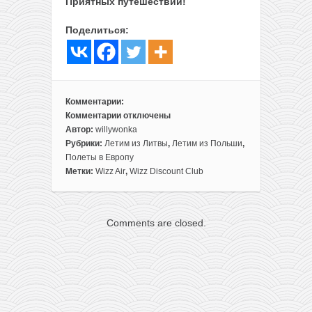
Приятных путешествий!
Поделиться:
Комментарии:
Комментарии
отключены
к
Автор:
willywonka
записи
Рубрики:
Летим из Литвы
,
Летим из Польши
,
Wizz
Полеты в Европу
Air:
Метки:
Wizz Air
,
Wizz Discount Club
скидка
20%
на
Comments are closed.
все
рейсы
для
клуба!