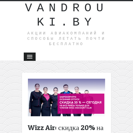
VANDROU
KI.BY
АКЦИИ АВИАКОМПАНИЙ И
СПОСОБЫ ЛЕТАТЬ ПОЧТИ
БЕСПЛАТНО
←
Номер в
4* отеле
в Праге
всего от
17€ с
человека
за ночь!
Wizz Air: скидка 20% на
Завтраки
в цене