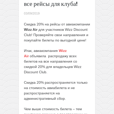
все рейсы для клуба!
(осенью)
Билеты от
03/09/2019
Wizz Air из
Вильнюса,
Скидка 20% на рейсы от авиакомпании
которые
Wizz Air
для участников Wizz Discount
члены
Club! Проверяйте свои направления и
клуба
покупайте билеты по выгодной цене!
должны
взять
Итак, авиакомпания
Wizz
сегодня
→
Air
объявила распродажу всех
билетов на все направления со
скидкой 20% для владельцев Wizz
Discount Club.
Скидка 20% распространяется только
на стоимость авиабилета и не
распространяется на
административный сбор.
Чем выше стоимость билета – тем