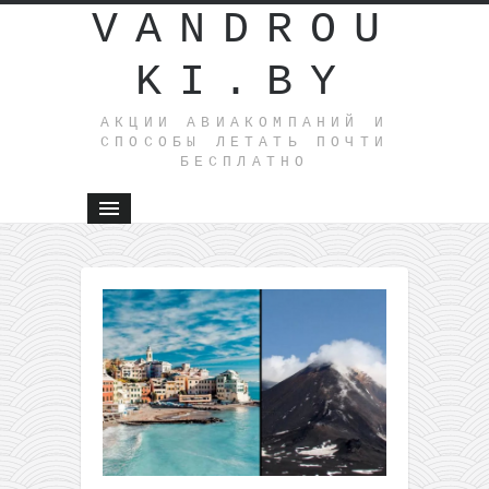
VANDROU
KI.BY
АКЦИИ АВИАКОМПАНИЙ И
СПОСОБЫ ЛЕТАТЬ ПОЧТИ
БЕСПЛАТНО
←
Полет
из
Вильнюс
на Мальт
или в
Барселон
всего за
25€ в одн
сторону
Евротур