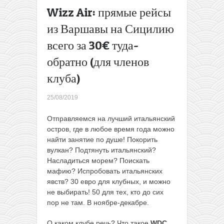
по
Wizz Air: прямые рейсы
акциям:
из Варшавы на Сицилию
4 города
Европы
всего за 30€ туда-
и отдых
обратно (для членов
на
Майорке
клуба)
в одной
поездке
25/08/2019
из Литвы
всего за
Отправляемся на лучший итальянский
91€
→
остров, где в любое время года можно
найти занятие по душе! Покорить
вулкан? Подтянуть итальянский?
Насладиться морем? Поискать
мафию? Испробовать итальянских
явств? 30 евро для клубных, и можно
не выбирать! 50 для тех, кто до сих
пор не там. В ноябре-декабре.
О каком клубе речь? Что такое
WDC