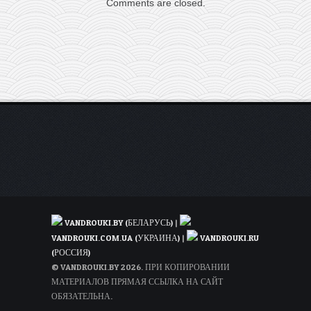
Comments are closed.
Варшавы
на
Сицилию
всего
за
30€
туда-
обратно
(для
членов
клуба)
VANDROUKI.BY (БЕЛАРУСЬ)
|
VANDROUKI.COM.UA (УКРАИНА)
|
VANDROUKI.RU
(РОССИЯ)
© VANDROUKI.BY 2026. ПРИ КОПИРОВАНИИ
МАТЕРИАЛОВ ПРЯМАЯ ССЫЛКА НА САЙТ
ОБЯЗАТЕЛЬНА.