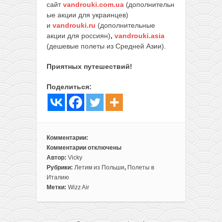
сайт
vandrouki.com.ua
(дополнительн
ые акции для украинцев)
и
vandrouki.ru
(дополнительные
акции для россиян)
,
vandrouki.asia
(дешевые полеты из Средней Азии).
Приятных путешествий!
Поделиться:
Комментарии:
Комментарии
отключены
к
Автор:
Vicky
записи
Рубрики:
Летим из Польши
,
Полеты в
Wizz
Италию
Air:
Метки:
Wizz Air
прямые
рейсы
из