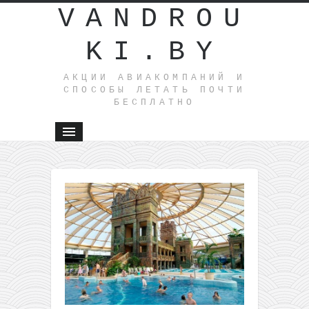
VANDROU
KI.BY
АКЦИИ АВИАКОМПАНИЙ И
СПОСОБЫ ЛЕТАТЬ ПОЧТИ
БЕСПЛАТНО
←
Евроту
по акция
Барселон
Рим,
Лиссабон
Малага и
Милан в
одной
поездке и
Минска