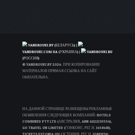
обратно
из
Варшавы
VANDROUKI.BY (БЕЛАРУСЬ)
|
VANDROUKI.COM.UA (УКРАИНА)
|
VANDROUKI.RU
(РОССИЯ)
© VANDROUKI.BY 2026. ПРИ КОПИРОВАНИИ
МАТЕРИАЛОВ ПРЯМАЯ ССЫЛКА НА САЙТ
ОБЯЗАТЕЛЬНА.
НА ДАННОЙ СТРАНИЦЕ РАЗМЕЩЕНЫ РЕКЛАМНЫЕ
ОБЪЯВЛЕНИЯ СЛЕДУЮЩИХ КОМПАНИЙ: HOTELS
COMBINED PTY LTD (АВСТРАЛИЯ, ABN 61122130554),
GO TRAVEL UN LIMITED (ГОНКОНГ, РЕГ.Н. 1658681),
TICKETS ESTONIA OU (ЭСТОНИЯ, РЕГ.Н. 12883174).