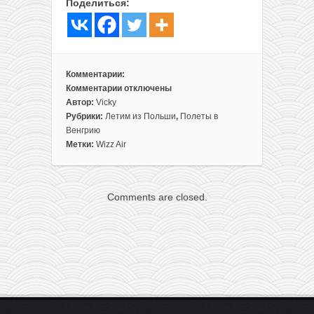
Поделиться:
Комментарии:
Комментарии
отключены
к
Автор:
Vicky
записи
Рубрики:
Летим из Польши
,
Полеты в
Все
Венгрию
лучшее
Метки:
Wizz Air
детям:
поездка
в
Comments are closed.
самый
большой
аквапарк
Центральной
Европы
всего
за
46€
туда-