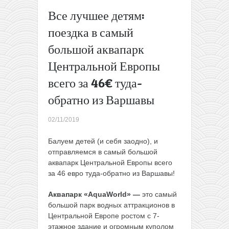
всего за
Все лучшее детям:
88€
поездка в самый
Большая
распродажа
большой аквапарк
лоукоста
AirAsia:
Центральной Европы
полеты по
всего за 46€ туда-
Азии всего
от 3$
→
обратно из Варшавы
02/11/2019
Балуем детей (и себя заодно), и
отправляемся в самый большой
аквапарк Центральной Европы всего
за 46 евро туда-обратно из Варшавы!
Аквапарк
«AquaWorld» —
это самый
большой парк водных аттракционов в
Центральной Европе ростом с 7-
этажное здание и огромным куполом