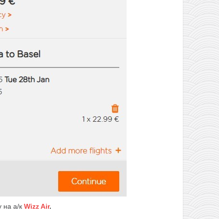
 на а/к
Wizz Air
.