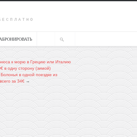
Y
БЕСПЛАТНО
АБРОНИРОВАТЬ
нюса к морю в Грецию или Италию
0€ в одну сторону (зимой)
 Болонья в одной поездке из
всего за 34€
→