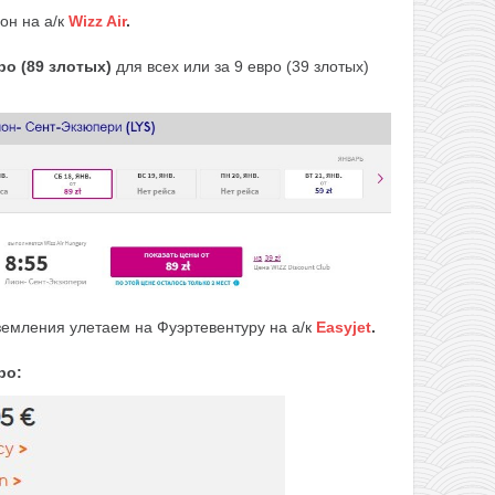
он на а/к
Wizz Air
.
вро (89 злотых)
для всех или за 9 евро (39 злотых)
земления улетаем на Фуэртевентуру на а/к
Easyjet
.
ро: