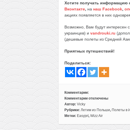
Хотите получать информацию 
Вконтакте
,
на
наш Facebook
,
оп
акциях появляется в них одноврем
Возможно, Вам будут интересен 
украинцев) и
vandrouki.ru
(допол
(дешевые полеты из Средней Ази
Приятных путешествий!
Поделиться:
Комментарии:
Комментарии
отключены
к
Автор:
Vicky
записи
Рубрики:
Летим из Польши
,
Полеты в 
Сборка:
Метки:
Easyjet
,
Wizz Air
из
Варшавы