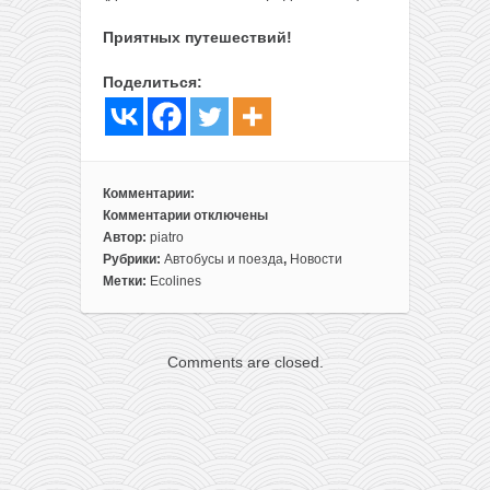
Приятных путешествий!
Поделиться:
Комментарии:
Комментарии
отключены
к
Автор:
piatro
записи
Рубрики:
Автобусы и поезда
,
Новости
Распродажа
Метки:
Ecolines
Ecolines:
поездки
по
Comments are closed.
странам
Балтии
всего
от
5€