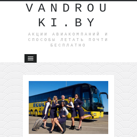
VANDROU
KI.BY
АКЦИИ АВИАКОМПАНИЙ И
СПОСОБЫ ЛЕТАТЬ ПОЧТИ
БЕСПЛАТНО
←
Распрод
Ryanair:
100,000
билетов
всего за
9.99 евро
Pegasus:
акция на
билеты в