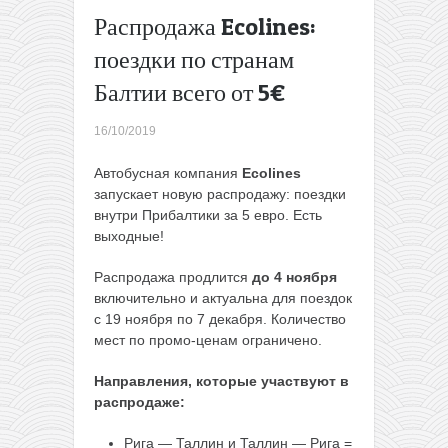
Турцию
Распродажа Ecolines:
на
поездки по странам
летний
сезон.
→
Балтии всего от 5€
16/10/2019
Автобусная компания
Ecolines
запускает новую распродажу: поездки
внутри Прибалтики за 5 евро. Есть
выходные!
Распродажа продлится
до 4 ноября
включительно и актуальна для поездок
с 19 ноября по 7 декабря. Количество
мест по промо-ценам ограничено.
Направления, которые участвуют в
распродаже:
Рига — Таллин и Таллин — Рига =