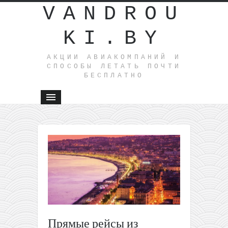
VANDROU
KI.BY
АКЦИИ АВИАКОМПАНИЙ И
СПОСОБЫ ЛЕТАТЬ ПОЧТИ
БЕСПЛАТНО
←
Прямые
рейсы из
Вильнюс
на
Мальту
всего за
44€ туда-
обратно
Прямые рейсы из
Сборка