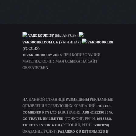
или
за
50€
для
всех
VANDROUKI.BY (БЕЛАРУСЬ)
|
VANDROUKI.COM.UA (УКРАИНА)
|
VANDROUKI.RU
(РОССИЯ)
© VANDROUKI.BY 2026. ПРИ КОПИРОВАНИИ
МАТЕРИАЛОВ ПРЯМАЯ ССЫЛКА НА САЙТ
ОБЯЗАТЕЛЬНА.
НА ДАННОЙ СТРАНИЦЕ РАЗМЕЩЕНЫ РЕКЛАМНЫЕ
ОБЪЯВЛЕНИЯ СЛЕДУЮЩИХ КОМПАНИЙ: HOTELS
COMBINED PTY LTD (АВСТРАЛИЯ, ABN 61122130554),
GO TRAVEL UN LIMITED (ГОНКОНГ, РЕГ.Н. 1658681),
TICKETS ESTONIA OU (ЭСТОНИЯ, РЕГ.Н. 12883174).
ОКАЗАНИЕ УСЛУГ: PASAJERO OÜ ESTONIA REG N