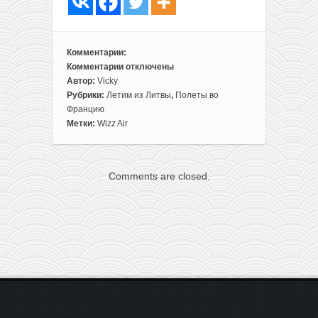
Комментарии:
Комментарии
отключены
к
Автор:
Vicky
записи
Рубрики:
Летим из Литвы
,
Полеты во
Прямые
Францию
рейсы
Метки:
Wizz Air
из
Вильнюса
на
Comments are closed.
Лазурный
берег
всего
за
30€
туда-
обратно
для
членов
WDC