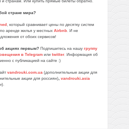
 и странам. Или купить прямые билеты обратно.
бой стране мира?
ned
, который сравнивает цены по десятку систем
 по аренде жилья у местных
Airbnb
. И не
едложения от обоих сервисов!
об акциях первым?
Подпишитесь на нашу
группу
овещения в Telegram
или
twitter
. Информация об
енно с публикацией на сайте :)
сайт
vandrouki.com.ua
(дополнительные акции для
нительные акции для россиян)
,
vandrouki.asia
и).