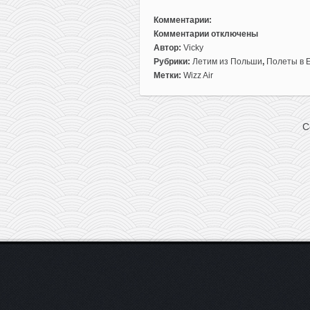
Комментарии:
Комментарии
отключены
к
Автор:
Vicky
записи
Рубрики:
Летим из Польши
,
Полеты в 
Прямые
Метки:
Wizz Air
рейсы
из
Варшавы
C
в
Черногорию
и
на
Мальту
всего
от
15€
в
одну
сторону
(для
WDC)
или