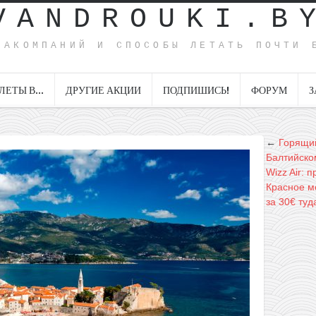
VANDROUKI.B
ИАКОМПАНИЙ И СПОСОБЫ ЛЕТАТЬ ПОЧТИ 
ЛЕТЫ В…
ДРУГИЕ АКЦИИ
ПОДПИШИСЬ!
ФОРУМ
З
←
Горящий
Балтийско
Wizz Air:
Красное мо
за 30€ ту