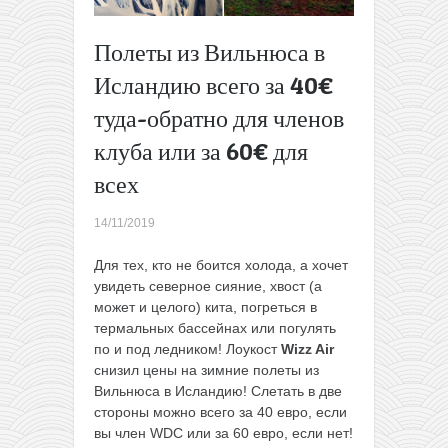
за 114€
Сборка:
Полеты из Вильнюса в
Вьетнам,
Исландию всего за 40€
Таиланд,
Малайзия
туда-обратно для членов
и
Сингапур
клуба или за 60€ для
из
всех
Москвы
за 435€
14/11/2019
→
Для тех, кто не боится холода, а хочет
увидеть северное сияние, хвост (а
может и целого) кита, погреться в
термальных бассейнах или погулять
по и под ледником! Лоукост
Wizz Air
снизил цены на зимние полеты из
Вильнюса в Исландию! Слетать в две
стороны можно всего за 40 евро, если
вы член WDC или за 60 евро, если нет!