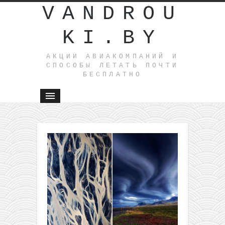
VANDROU
KI.BY
АКЦИИ АВИАКОМПАНИЙ И
СПОСОБЫ ЛЕТАТЬ ПОЧТИ
БЕСПЛАТНО
←
Buta:
полеты
из
Москвы
в Баку
всего за
58€
туда-
обратно,
в Иран