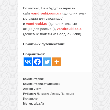
Возможно, Вам будут интересен
сайт
vandrouki.com.ua
(дополнительн
ые акции для украинцев)
и
vandrouki.ru
(дополнительные
акции для россиян)
,
vandrouki.asia
(дешевые полеты из Средней Азии).
Приятных путешествий!
Поделиться:
Комментарии:
Комментарии
отключены
к
Автор:
Vicky
записи
Рубрики:
Летим из Литвы
,
Полеты в
Полеты
Исландию
из
Метки:
Wizz Air
Вильнюса