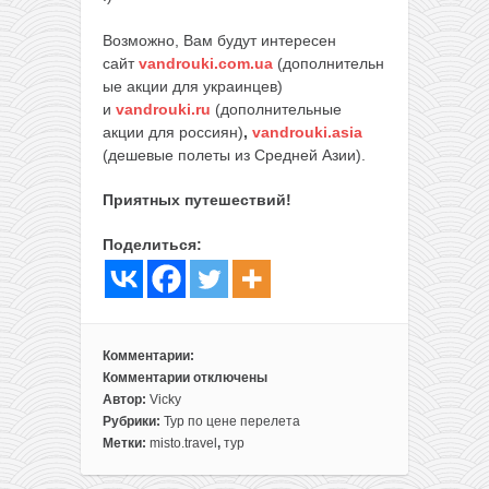
Возможно, Вам будут интересен
сайт
vandrouki.com.ua
(дополнительн
ые акции для украинцев)
и
vandrouki.ru
(дополнительные
акции для россиян)
,
vandrouki.asia
(дешевые полеты из Средней Азии).
Приятных путешествий!
Поделиться:
Комментарии:
Комментарии
отключены
к
Автор:
Vicky
записи
Рубрики:
Тур по цене перелета
Подешевел!
Метки:
misto.travel
,
тур
Горящий
безвизовый