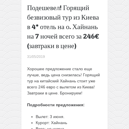
Осень-
Подешевел! Горящий
весна
безвизовый тур из Киева
Готовый
отдых на
в 4* отель на о. Хайнань
Коста-Браве:
на 7 ночей всего за 246€
перелеты из
Литвы +
(завтраки в цене)
неделя в
апартаментах
31/05/2019
всего за 184€
с человека
Хорошее предложение стало еще
(бархатный
лучше, ведь цена снизилась! Горящий
сезон)
→
тур на китайский Хайнань стоит уже
всего 246 евро с вылетом из Киева!
Завтраки в цене. Бронируем!
Подробности предложения:
Вылет: 3 июня.
Курорт: Хайнань
Виза: не нужна.