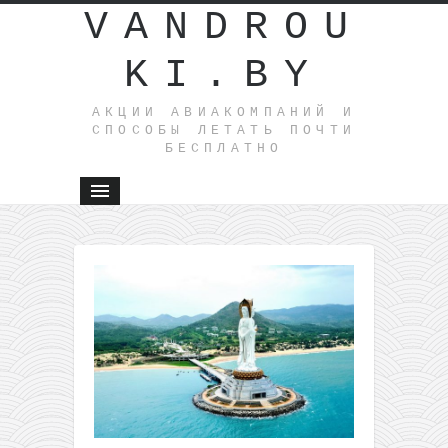
VANDROU
KI.BY
АКЦИИ АВИАКОМПАНИЙ И
СПОСОБЫ ЛЕТАТЬ ПОЧТИ
БЕСПЛАТНО
←
Авиа
из
Варшавы
в Рио-
де-
Жанейро
всего за
399€
туда-
обратно!