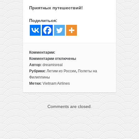
Приятных путешествий!
Поделиться:
Комментарии:
Комментарии
отключены
к
Автор:
dreamisreal
записи
Рубрики:
Летим из России
,
Полеты на
Почти
Филиппины
2
Метки:
Vietnam Airlines
недели
на
Филиппинах
Comments are closed.
всего
за
426€
с
человека!
(перелеты