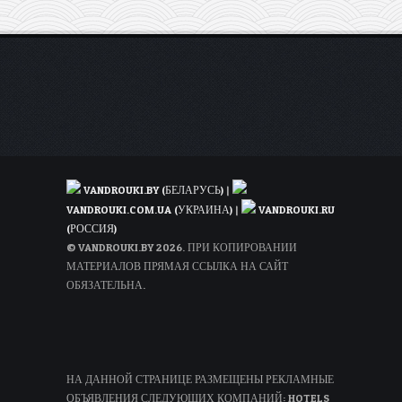
из
Москвы
и
проживание)
VANDROUKI.BY (БЕЛАРУСЬ)
|
VANDROUKI.COM.UA (УКРАИНА)
|
VANDROUKI.RU
(РОССИЯ)
© VANDROUKI.BY 2026. ПРИ КОПИРОВАНИИ
МАТЕРИАЛОВ ПРЯМАЯ ССЫЛКА НА САЙТ
ОБЯЗАТЕЛЬНА.
НА ДАННОЙ СТРАНИЦЕ РАЗМЕЩЕНЫ РЕКЛАМНЫЕ
ОБЪЯВЛЕНИЯ СЛЕДУЮЩИХ КОМПАНИЙ: HOTELS