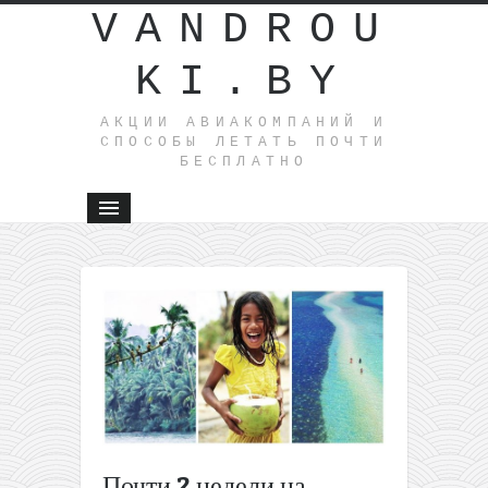
VANDROU
KI.BY
АКЦИИ АВИАКОМПАНИЙ И
СПОСОБЫ ЛЕТАТЬ ПОЧТИ
БЕСПЛАТНО
←
9
билетов
из
Вильнюс
в Европу
за 9,99€
Летим в
Прагу всего
за 20€ туда-
Почти 2 недели на
обратно! (из