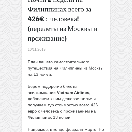
Прибалтики,
Филиппинах всего за
и вам эта
426€ с человека!
идея
понравится)
(перелеты из Москвы и
→
проживание)
10/11/2019
План вашего самостоятельного
путешествия на Филиппины из Москвы
на 13 ночей.
Берем недорогие билеты
авиакомпании
Vietnam Airlines,
добавляем к ним дешевое жилье и
получаем тур стоимостью всего 426
евро с человека с проживанием на
Филиппинах 13 ночей.
Например, в конце февраля-марте. Но