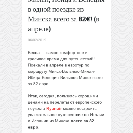
3* отеле 
в одной поездке из
цене!
Минска всего за 82€! (в
ERROR
FARE: из
апреле)
Испании
в
06/02/2019
Мексику
от 194€
Весна —
самое комфортное и
туда-
красивое время для путешествий
!
обратно!
Поехали в апреле в евротур по
→
маршруту Минск-Вильнюс-Милан-
Ибица-Венеция-Вильнюс-Минск всего
за 82 евро!
Итак, сегодня, пользуясь хорошими
ценами на перелеты от европейского
лоукоста
Ryanair
можно построить
увлекательное путешествие по Италии
и Испании из Минска
всего за 82
евро
.