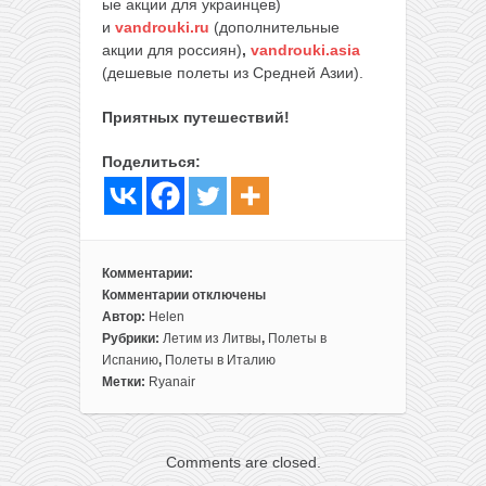
ые акции для украинцев)
и
vandrouki.ru
(дополнительные
акции для россиян)
,
vandrouki.asia
(дешевые полеты из Средней Азии).
Приятных путешествий!
Поделиться:
Комментарии:
Комментарии
отключены
к
Автор:
Helen
записи
Рубрики:
Летим из Литвы
,
Полеты в
Милан,
Испанию
,
Полеты в Италию
Ибица
Метки:
Ryanair
и
Венеция
в
Comments are closed.
одной