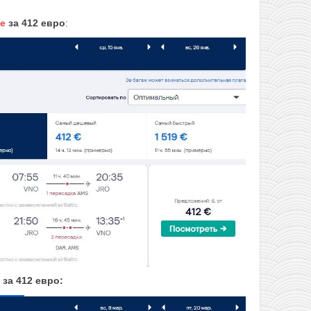
ре
за 412
евро
:
за 412 евро: