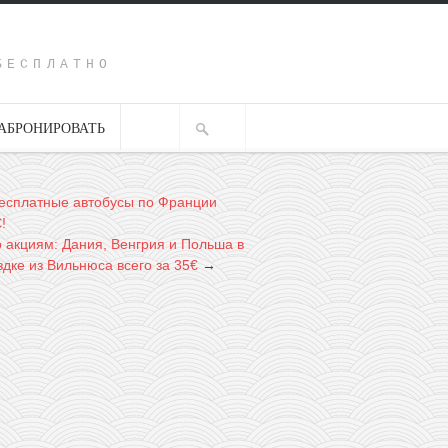
Y
БЕСПЛАТНО
АБРОНИРОВАТЬ
есплатные автобусы по Франции
!
о акциям: Дания, Венгрия и Польша в
дке из Вильнюса всего за 35€
→