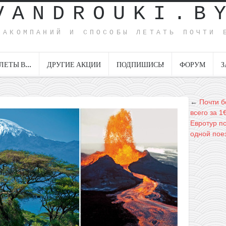
VANDROUKI.B
ИАКОМПАНИЙ И СПОСОБЫ ЛЕТАТЬ ПОЧТИ 
ЛЕТЫ В…
ДРУГИЕ АКЦИИ
ПОДПИШИСЬ!
ФОРУМ
З
←
Почти б
всего за 1€
Евротур п
одной поез