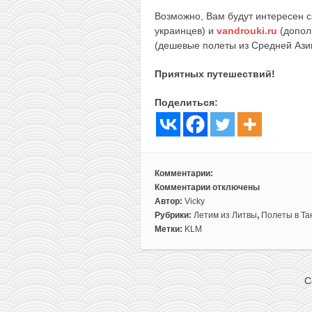
Возможно, Вам будут интересен 
украинцев) и
vandrouki.ru
(допол
(дешевые полеты из Средней Ази
Приятных путешествий!
Поделиться:
Комментарии:
Комментарии
отключены
к
Автор:
Vicky
записи
Рубрики:
Летим из Литвы
,
Полеты в Т
Летим
Метки:
KLM
на
вулкан
Килиманджаро
C
из
Вильнюса