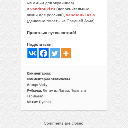
ые акции для украинцев)
и
vandrouki.ru
(дополнительные
акции для россиян)
,
vandrouki.asia
(дешевые полеты из Средней Азии).
Приятных путешествий!
Поделиться:
Комментарии:
Комментарии
отключены
к
Автор:
Vicky
записи
Рубрики:
Летим из Литвы
,
Полеты в
Летим
Германию
из
Метки:
Ryanair
Вильнюса
на
карнавал
Comments are closed.
культур