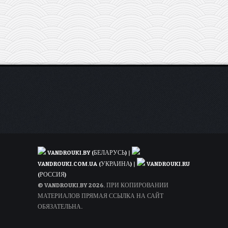
всего
за
30€
туда-
обратно
VANDROUKI.BY (БЕЛАРУСЬ)
|
VANDROUKI.COM.UA (УКРАИНА)
|
VANDROUKI.RU
(РОССИЯ)
© VANDROUKI.BY 2026. ПРИ КОПИРОВАНИИ
МАТЕРИАЛОВ ПРЯМАЯ ССЫЛКА НА САЙТ
ОБЯЗАТЕЛЬНА.