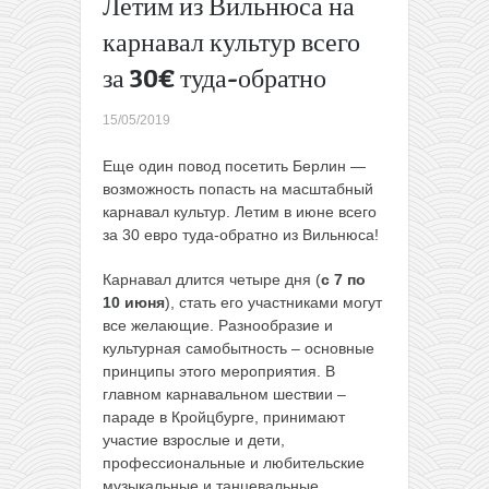
Летим из Вильнюса на
Горящие
карнавал культур всего
туры из
Киева в
за 30€ туда-обратно
Тунис на
7 ночей
15/05/2019
всего от
130€
→
Еще один повод посетить Берлин —
возможность попасть на масштабный
карнавал культур. Летим в июне всего
за 30 евро туда-обратно из Вильнюса!
Карнавал длится четыре дня (
с 7 по
10 июня
), стать его участниками могут
все желающие. Разнообразие и
культурная самобытность – основные
принципы этого мероприятия. В
главном карнавальном шествии –
параде в Кройцбурге, принимают
участие взрослые и дети,
профессиональные и любительские
музыкальные и танцевальные