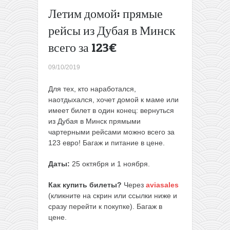
49€
Летим домой: прямые
туда-
рейсы из Дубая в Минск
обратно
Готовое
всего за 123€
путешествие
на Мальту:
09/10/2019
перелеты из
Вильнюса +
Для тех, кто наработался,
4 ночи в 4*
наотдыхался, хочет домой к маме или
отеле с
имеет билет в один конец: вернуться
завтраками
из Дубая в Минск прямыми
всего за
чартерными рейсами можно всего за
101€ с
123 евро! Багаж и питание в цене.
человека
→
Даты:
25 октября и 1 ноября.
Как купить билеты?
Через
aviasales
(кликните на скрин или ссылки ниже и
сразу перейти к покупке). Багаж в
цене.