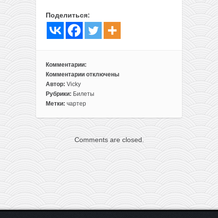
Поделиться:
Комментарии:
Комментарии
отключены
к
Автор:
Vicky
записи
Рубрики:
Билеты
Летим
Метки:
чартер
домой:
прямые
рейсы
Comments are closed.
из
Дубая
в
Минск
всего
за
123€