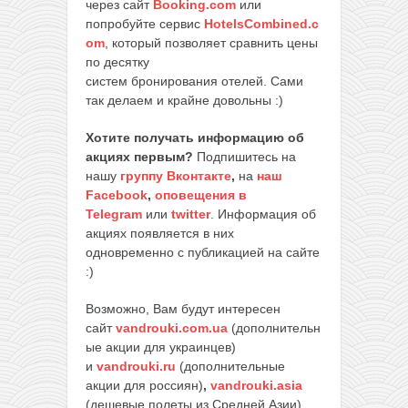
через сайт
Booking.com
или
попробуйте сервис
HotelsCombined.c
om
, который позволяет сравнить цены
по десятку
систем бронирования отелей. Сами
так делаем и крайне довольны :)
Хотите получать информацию об
акциях первым?
Подпишитесь на
нашу
группу Вконтакте
,
на
наш
Facebook
,
оповещения в
Telegram
или
twitter
. Информация об
акциях появляется в них
одновременно с публикацией на сайте
:)
Возможно, Вам будут интересен
сайт
vandrouki.com.ua
(дополнительн
ые акции для украинцев)
и
vandrouki.ru
(дополнительные
акции для россиян)
,
vandrouki.asia
(дешевые полеты из Средней Азии).