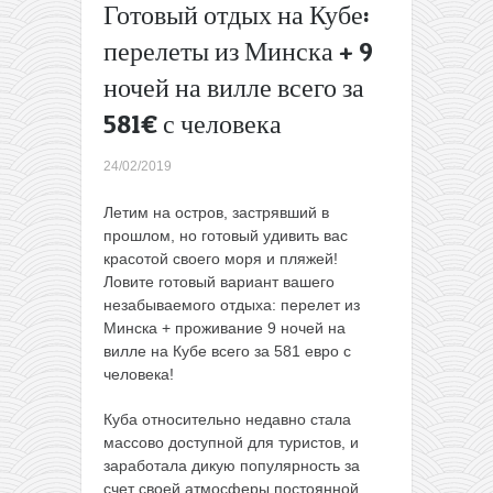
Готовый отдых на Кубе:
билетов
из
перелеты из Минска + 9
Варшавы
ночей на вилле всего за
всего до
9€ в
581€ с человека
одну
сторону
24/02/2019
→
Летим на остров, застрявший в
прошлом, но готовый удивить вас
красотой своего моря и пляжей!
Ловите готовый вариант вашего
незабываемого отдыха: перелет из
Минска + проживание 9 ночей на
вилле на Кубе всего за 581 евро с
человека!
Куба относительно недавно стала
массово доступной для туристов, и
заработала дикую популярность за
счет своей атмосферы постоянной