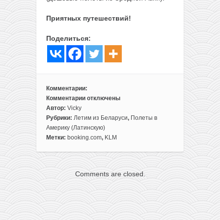
Приятных путешествий!
Поделиться:
Комментарии:
Комментарии
отключены
к
Автор:
Vicky
записи
Рубрики:
Летим из Беларуси
,
Полеты в
Готовый
Америку (Латинскую)
отдых
Метки:
booking.com
,
KLM
на
Кубе:
перелеты
Comments are closed.
из
Минска
+
9
ночей