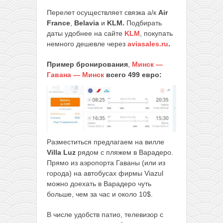
Перелет осуществляет связка а/к
Air
France
,
Belavia
и
KLM.
Подбирать
даты удобнее на сайте
KLM
, покупать
немного дешевле через
aviasales.ru
.
Пример бронирования
,
Минск —
Гавана — Минск
всего 499 евро:
Разместиться предлагаем на вилле
Villa Luz
рядом с пляжем в Варадеро.
Прямо из аэропорта Гаваны (или из
города) на автобусах фирмы Viazul
можно доехать в Варадеро чуть
больше, чем за час и около 10$.
В числе удобств патио, телевизор с