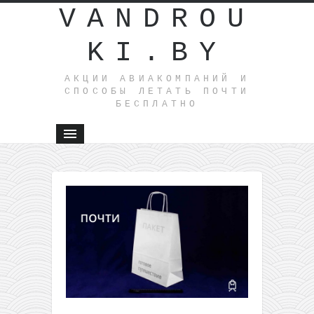
VANDROU
KI.BY
АКЦИИ АВИАКОМПАНИЙ И
СПОСОБЫ ЛЕТАТЬ ПОЧТИ
БЕСПЛАТНО
←
Прямые
рейсы из
Литвы в
Болонью
всего за
9,99€ в
одну
сторону
или за