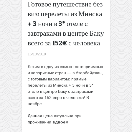
Готовое путешествие без
20€
туда-
виз: перелеты из Минска
обратно
+ 3 ночи в 3* отеле с
Полеты
из
завтраками в центре Баку
Варшавы
всего за 152€ с человека
в
Неаполь
всего за
16/10/2019
9€ туда
Летим в одну из самых гостеприимных
или за
и колоритных стран — в Азербайджан,
22€
с готовым вариантом: прямые
туда-
перелеты из Минска + 3 ночи в 3*
обратно
отеле в центре Баку с завтраками
→
всего за 152 евро с человека! В
ноябре.
Данная цена актуальна при
проживании
вдвоем
.