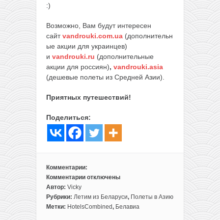
:)
Возможно, Вам будут интересен
сайт
vandrouki.com.ua
(дополнительн
ые акции для украинцев)
и
vandrouki.ru
(дополнительные
акции для россиян)
,
vandrouki.asia
(дешевые полеты из Средней Азии).
Приятных путешествий!
Поделиться:
Комментарии:
Комментарии
отключены
к
Автор:
Vicky
записи
Рубрики:
Летим из Беларуси
,
Полеты в Азию
Готовое
Метки:
HotelsCombined
,
Белавиа
путешествие