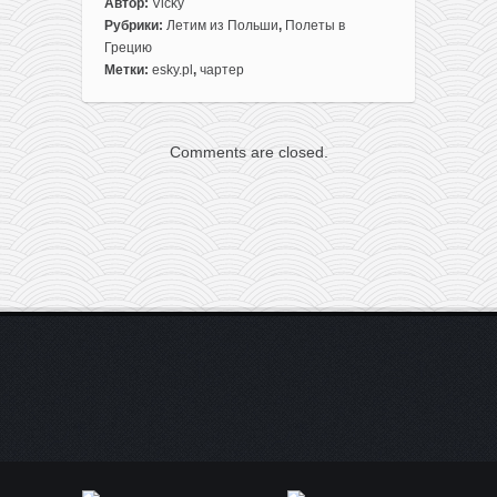
к
Автор:
Vicky
записи
Рубрики:
Летим из Польши
,
Полеты в
Горящие
Грецию
чартеры
Метки:
esky.pl
,
чартер
из
Варшавы
на
Comments are closed.
Корфу
и
Закинф
всего
от
88€
туда-
обратно