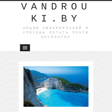
VANDROU
KI.BY
АКЦИИ АВИАКОМПАНИЙ И
СПОСОБЫ ЛЕТАТЬ ПОЧТИ
БЕСПЛАТНО
←
Распрод
ВизитТур:
билеты и
городов
Беларуси
Одессу с
скидкой
50% (в
августе)