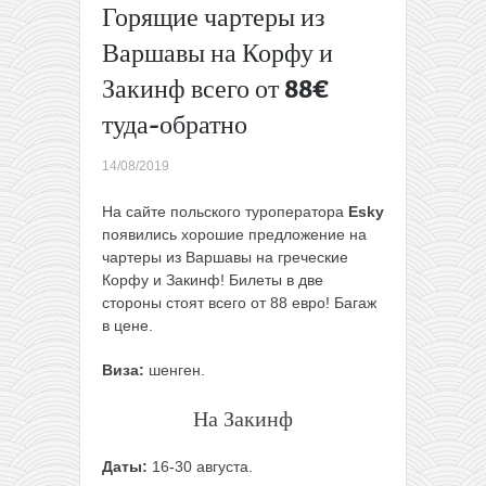
Горящие чартеры из
Распродажа
Ecolines:
Варшавы на Корфу и
поездки из
Закинф всего от 88€
Польши в
Калининград
туда-обратно
и наоборот
всего от 4,5€
14/08/2019
→
На сайте польского туроператора
Esky
появились хорошие предложение на
чартеры из Варшавы на греческие
Корфу и Закинф! Билеты в две
стороны стоят всего от 88 евро! Багаж
в цене.
Виза:
шенген.
На Закинф
Даты:
16-30 августа.