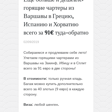
Номер в
горящие чартеры из
4* отеле
Варшавы в Грецию,
в Праге
всего от
Испанию и Хорватию
17€ с
человека
всего за 91€ туда-обратно
за ночь!
Завтраки
02/09/2019
в цене
(осенью)
Собираемся и продлеваем себе лето!
→
Улетаем горящими чартерами из
Варшавы на Закинф, Ибицу и в Сплит
всего за 91 евро в две стороны!
В стоимости:
только ручная кладь.
Багаж можно купить дополнительно
всего за 40 злотых (9 евро) в каждую
сторону.
Виза:
любой шенген
.