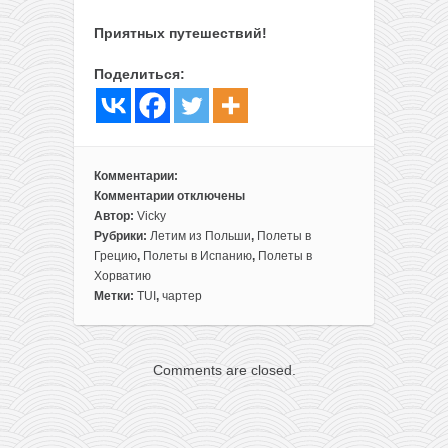
Приятных путешествий!
Поделиться:
Комментарии:
Комментарии
отключены
к
Автор:
Vicky
записи
Рубрики:
Летим из Польши
,
Полеты в
Еще
Грецию
,
Полеты в Испанию
,
Полеты в
больше
Хорватию
и
Метки:
TUI
,
чартер
дешевле:
горящие
чартеры
Comments are closed.
из
Варшавы
в
Грецию,