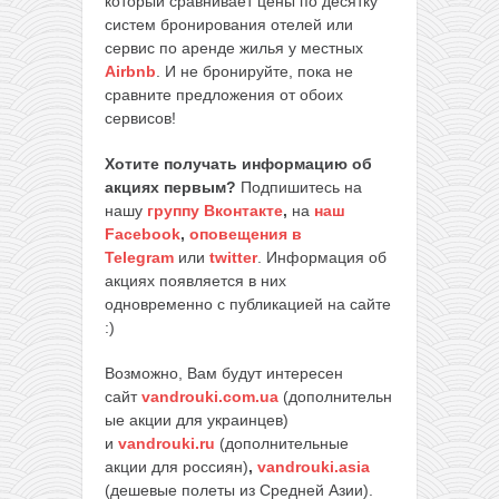
который сравнивает цены по десятку
систем бронирования отелей или
сервис по аренде жилья у местных
Airbnb
. И не бронируйте, пока не
сравните предложения от обоих
сервисов!
Хотите получать информацию об
акциях первым?
Подпишитесь на
нашу
группу Вконтакте
,
на
наш
Facebook
,
оповещения в
Telegram
или
twitter
. Информация об
акциях появляется в них
одновременно с публикацией на сайте
:)
Возможно, Вам будут интересен
сайт
vandrouki.com.ua
(дополнительн
ые акции для украинцев)
и
vandrouki.ru
(дополнительные
акции для россиян)
,
vandrouki.asia
(дешевые полеты из Средней Азии).