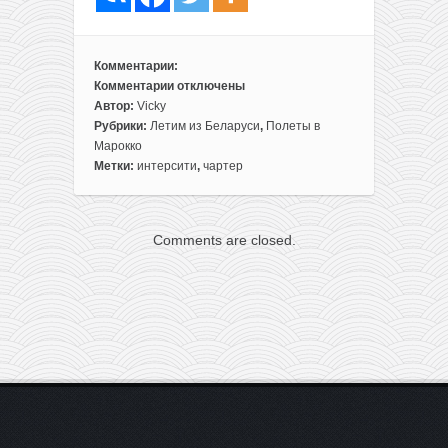
Комментарии:
Комментарии
отключены
к
Автор:
Vicky
записи
Рубрики:
Летим из Беларуси
,
Полеты в
Что-
Марокко
то
Метки:
интерсити
,
чартер
новое:
чартер
из
Comments are closed.
Минска
в
Марокко
всего
за
90€
в
одну
сторону+скидка
на
визу