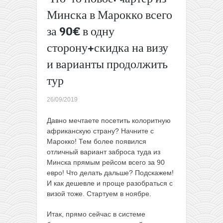
на 5
Минска в Марокко всего
ночей
за 90€ в одну
всего от
151€ с
сторону+скидка на визу
человека.
Есть и на
и варианты продолжить
all
тур
inclusive
→
26/09/2019
Давно мечтаете посетить колоритную
африканскую страну? Начните с
Марокко! Тем более появился
отличный вариант заброса туда из
Минска прямым рейсом всего за 90
евро! Что делать дальше? Подскажем!
И как дешевле и проще разобраться с
визой тоже. Стартуем в ноябре.
Итак, прямо сейчас в системе