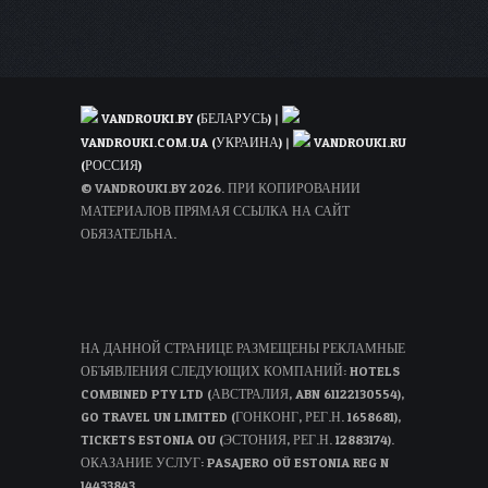
и
варианты
продолжить
тур
VANDROUKI.BY (БЕЛАРУСЬ)
|
VANDROUKI.COM.UA (УКРАИНА)
|
VANDROUKI.RU
(РОССИЯ)
© VANDROUKI.BY 2026. ПРИ КОПИРОВАНИИ
МАТЕРИАЛОВ ПРЯМАЯ ССЫЛКА НА САЙТ
ОБЯЗАТЕЛЬНА.
НА ДАННОЙ СТРАНИЦЕ РАЗМЕЩЕНЫ РЕКЛАМНЫЕ
ОБЪЯВЛЕНИЯ СЛЕДУЮЩИХ КОМПАНИЙ: HOTELS
COMBINED PTY LTD (АВСТРАЛИЯ, ABN 61122130554),
GO TRAVEL UN LIMITED (ГОНКОНГ, РЕГ.Н. 1658681),
TICKETS ESTONIA OU (ЭСТОНИЯ, РЕГ.Н. 12883174).
ОКАЗАНИЕ УСЛУГ: PASAJERO OÜ ESTONIA REG N
14433843