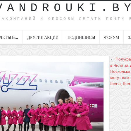
VANDROUKI.B
ИАКОМПАНИЙ И СПОСОБЫ ЛЕТАТЬ ПОЧТИ 
ЛЕТЫ В…
ДРУГИЕ АКЦИИ
ПОДПИШИСЬ!
ФОРУМ
З
←
Полуфа
в Чили за 
Несколько
могут вам 
Iberia, Ibe