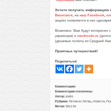
Хотите получать информацию 
Вконтакте
,
на
наш Facebook
,
оп
акциях появляется в них одноврем
Возможно, Вам будут интересен 
украинцев) и
vandrouki.ru
(допол
(дешевые полеты из Средней Ази
Приятных путешествий!
Поделиться:
Комментарии:
Комментарии
отключены
к
Автор:
piatro
записи
Рубрики:
Летим из Литвы
,
Новости
,
По
Черная
Метки:
Wizz Air
пятница