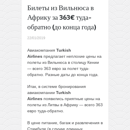
и ужины
Билеты из Вильнюса в
в цене
Африку за 363€ туда-
Весной
из Киева
обратно (до конца года)
в Фару
всего за
22/01/2019
142€!
Перелет,
Авиакомпания
Turkish
5 ночей
Airlines
предлагает неплохие цены на
в отеле
полеты из Вильнюса в столицу Кении
и
— всего 363 евро за полет туда-
завтраки
обратно. Разные даты до конца года.
в цене!
→
Итак, в системе бронирования
авиакомпании
Turkish
Airlines
появились приятные цены на
полеты из Литвы в Африку — всего 363
евро туда-обратно.
В цене питание, багаж и развлечения в
Стамбуле (в случае длинных