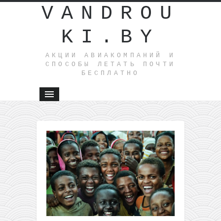
VANDROU
KI.BY
АКЦИИ АВИАКОМПАНИЙ И
СПОСОБЫ ЛЕТАТЬ ПОЧТИ
БЕСПЛАТНО
←
Пакетный
тур в
Египет из
Киева на
неделю
всего за
147€ с
человека!
Завтраки