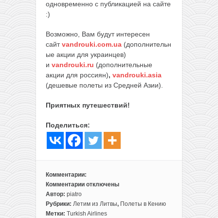
одновременно с публикацией на сайте
:)
Возможно, Вам будут интересен
сайт
vandrouki.com.ua
(дополнительн
ые акции для украинцев)
и
vandrouki.ru
(дополнительные
акции для россиян)
,
vandrouki.asia
(дешевые полеты из Средней Азии).
Приятных путешествий!
Поделиться:
Комментарии:
Комментарии
отключены
к
Автор:
piatro
записи
Рубрики:
Летим из Литвы
,
Полеты в Кению
Билеты
Метки:
Turkish Airlines