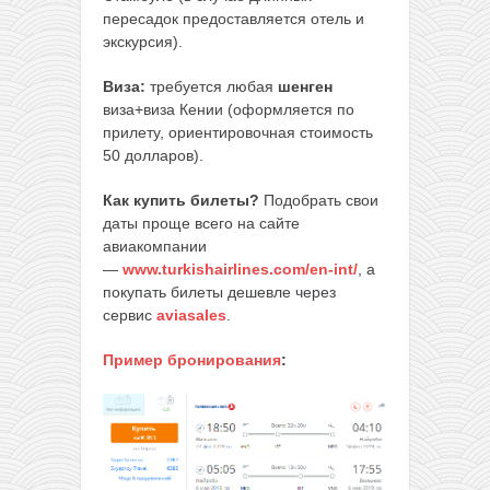
пересадок предоставляется отель и
экскурсия).
Виза:
требуется любая
шенген
виза+виза Кении (оформляется по
прилету, ориентировочная стоимость
50 долларов).
Как купить билеты?
Подобрать свои
даты проще всего на сайте
авиакомпании
—
www.turkishairlines.com/en-int/
, а
покупать билеты дешевле через
сервис
aviasales
.
Пример бронирования
: