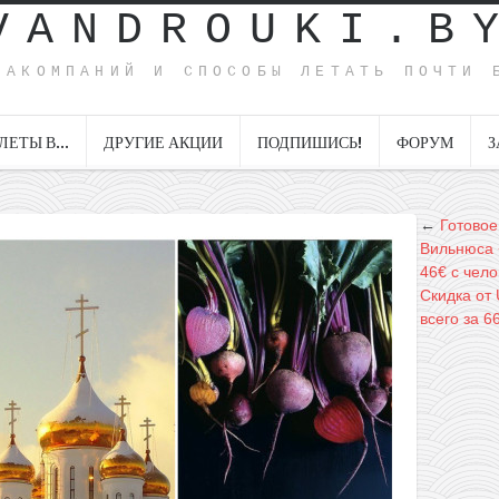
VANDROUKI.B
ИАКОМПАНИЙ И СПОСОБЫ ЛЕТАТЬ ПОЧТИ 
ЛЕТЫ В…
ДРУГИЕ АКЦИИ
ПОДПИШИСЬ!
ФОРУМ
З
←
Готовое
Вильнюса +
46€ с чело
Скидка от 
всего за 6