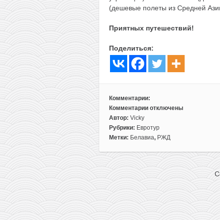
(дешевые полеты из Средней Ази
Приятных путешествий!
Поделиться:
Комментарии:
Комментарии
отключены
к
Автор:
Vicky
записи
Рубрики:
Евротур
Без
Метки:
Белавиа
,
РЖД
виз
и
с
C
авиа:
путешествие
по
трем
столицам