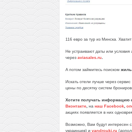
116 евро за тур из Минска. Хвати
Не устраивают даты или условия
через
aviasales.ru
.
А потом займитесь поиском
жиль
Искать отели лучше через сервис
цены по десятку систем брониров
Хотите получать информацию 
Вконтакте
,
на
наш Facebook
,
оп
акциях появляется в них одноврем
Возможно, Вам будут интересен 
украинцев) и
vandrouki.ru
(допол