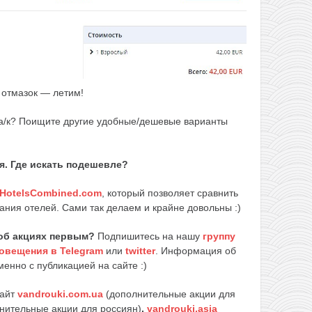
т отмазок — летим!
 а/к? Поищите другие удобные/дешевые варианты
я. Где искать подешевле?
HotelsCombined.com
, который позволяет сравнить
ания отелей. Сами так делаем и крайне довольны :)
об акциях первым?
Подпишитесь на нашу
группу
овещения в Telegram
или
twitter
. Информация об
енно с публикацией на сайте :)
сайт
vandrouki.com.ua
(дополнительные акции для
нительные акции для россиян)
,
vandrouki.asia