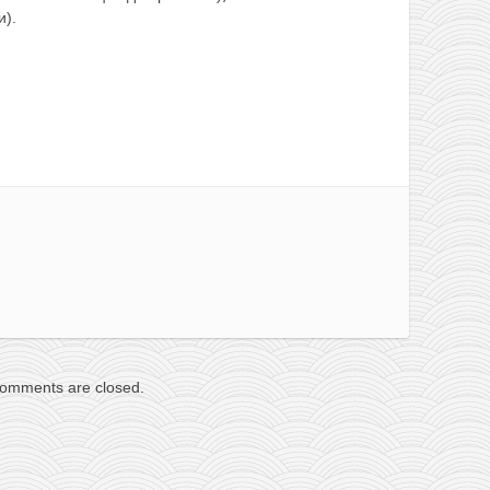
и).
omments are closed.