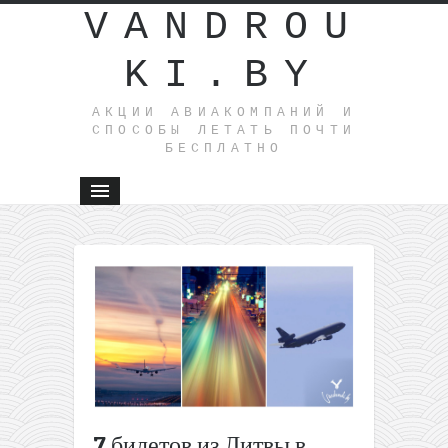
VANDROU
KI.BY
АКЦИИ АВИАКОМПАНИЙ И
СПОСОБЫ ЛЕТАТЬ ПОЧТИ
БЕСПЛАТНО
←
Идея 
путешест
Королевс
тропа и
Малага в
одной
поездке и
Вильнюс
всего за 
7 билетов из Литвы в
(в октябр