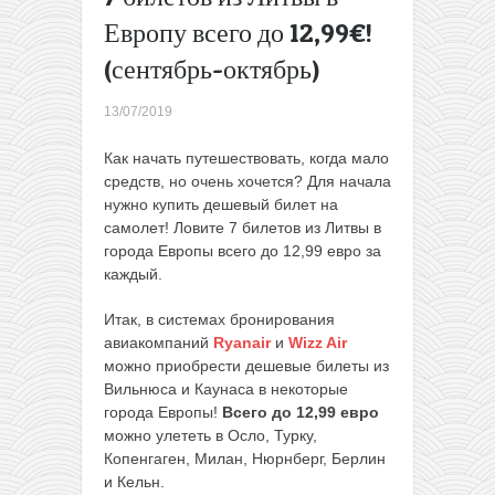
Осенью
Европу всего до 12,99€!
из Литвы
(сентябрь-октябрь)
в
Аликанте
всего за
13/07/2019
105€ с
человека!
Как начать путешествовать, когда мало
Перелет
средств, но очень хочется?
Для начала
и 4 ночи
нужно купить дешевый билет на
в отеле в
самолет! Ловите 7 билетов из Литвы в
цене
→
города Европы всего до 12,99 евро за
каждый.
Итак, в системах бронирования
авиакомпаний
Ryanair
и
Wizz Air
можно приобрести дешевые билеты из
Вильнюса и Каунаса в некоторые
города Европы!
Всего до 12,99 евро
можно улететь в Осло, Турку,
Копенгаген, Милан, Нюрнберг, Берлин
и Кельн.