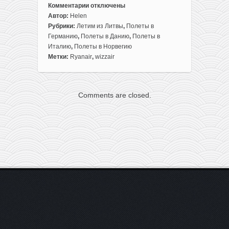
Комментарии
отключены
к
Автор:
Helen
записи
Рубрики:
Летим из Литвы
,
Полеты в
7
Германию
,
Полеты в Данию
,
Полеты в
билетов
Италию
,
Полеты в Норвегию
из
Метки:
Ryanair
,
wizzair
Литвы
в
Европу
Comments are closed.
всего
до
12,99€!
(сентябрь-
октябрь)