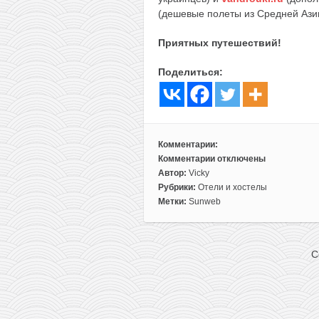
(дешевые полеты из Средней Ази
Приятных путешествий!
Поделиться:
Комментарии:
Комментарии
отключены
к
Автор:
Vicky
записи
Рубрики:
Отели и хостелы
Все
Метки:
Sunweb
включено:
отель
на
C
Майорке
всего
от
22€
с