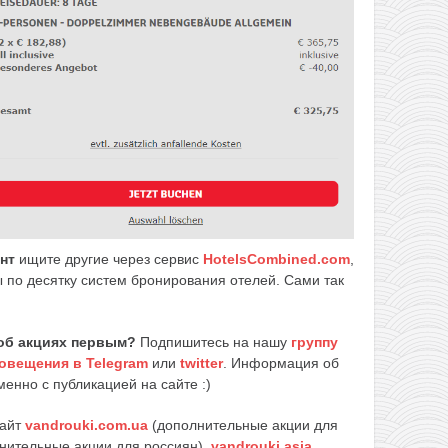
ант
ищите другие через сервис
HotelsCombined.com
,
 по десятку систем бронирования отелей. Сами так
об акциях первым?
Подпишитесь на нашу
группу
овещения в Telegram
или
twitter
. Информация об
енно с публикацией на сайте :)
сайт
vandrouki.com.ua
(дополнительные акции для
нительные акции для россиян)
,
vandrouki.asia