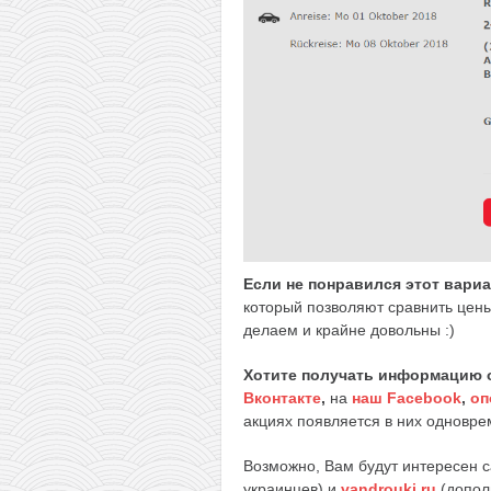
Если не понравился этот вари
который позволяют сравнить цены
делаем и крайне довольны :)
Хотите получать информацию 
Вконтакте
,
на
наш Facebook
,
оп
акциях появляется в них одноврем
Возможно, Вам будут интересен 
украинцев) и
vandrouki.ru
(допол