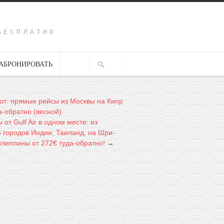
Y
БЕСПЛАТНО
АБРОНИРОВАТЬ
т: прямые рейсы из Москвы на Кипр
а-обратно (весной)
 от Gulf Air в одном месте: из
5 городов Индии, Таиланд, на Шри-
илиппины от 272€ туда-обратно!
→