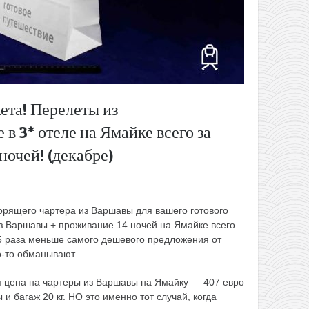
кета! Перелеты из
 3* отеле на Ямайке всего за
ночей! (декабре)
орящего чартера из Варшавы для вашего готового
з Варшавы + проживание 14 ночей на Ямайке всего
1,5 раза меньше самого дешевого предложения от
го-то обманывают…
я цена на чартеры из Варшавы на Ямайку — 407 евро
и багаж 20 кг. НО это именно тот случай, когда