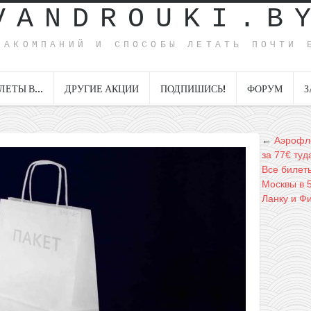
VANDROUKI.B
ИАКОМПАНИЙ И СПОСОБЫ ЛЕТАТЬ ПОЧТИ 
ЛЕТЫ В…
ДРУГИЕ АКЦИИ
ПОДПИШИСЬ!
ФОРУМ
З
←
Аэрофло
за 77€ туд
Все билеты
Москвы в 
Ланку и Ф