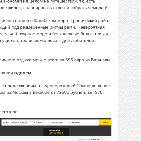
ы экономите в целом на путешествии, т.к. есть
ое жилье, спланировать отдых и собрать чемодан!
личине остров в Карибском море. Тропический рай с
щий под размеренные ритмы регги. Невероятная
веселья. Лазурное море и бесконечные белые пляжи
и ущелья, тропические леса – для любителей
тличного отдыха можно всего за 695 евро из Варшавы.
ивании
вдвоем
.
 с предложениям от туроператоров! Самое дешевое
м из Москвы в декабре от 72500 рублей, т.е. 970
регатора: