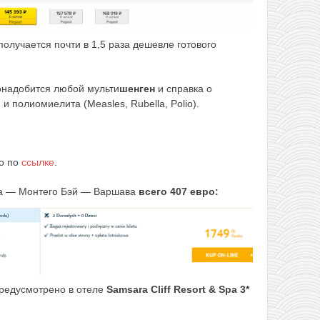
 получается почти в 1,5 раза дешевле готового
онадобится любой мульти
шенген
и справка о
и полиомиелита (Measles, Rubella, Polio).
о по
ссылке
.
а — Монтего Бэй — Варшава
всего 407 евро:
редусмотрено в отеле
Samsara Cliff Resort & Spa 3*