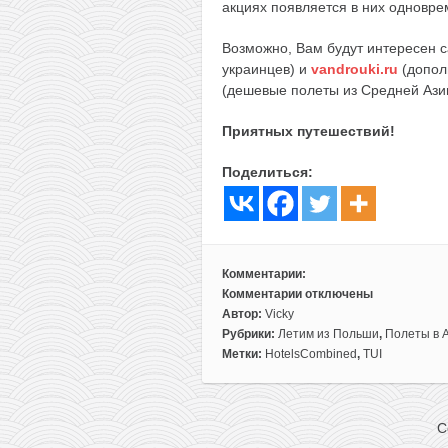
акциях появляется в них одноврем
Возможно, Вам будут интересен 
украинцев) и
vandrouki.ru
(допол
(дешевые полеты из Средней Ази
Приятных путешествий!
Поделиться:
Комментарии:
Комментарии
отключены
к
Автор:
Vicky
записи
Рубрики:
Летим из Польши
,
Полеты в 
В
Метки:
HotelsCombined
,
TUI
1,5
раза
дешевле
C
пакета!