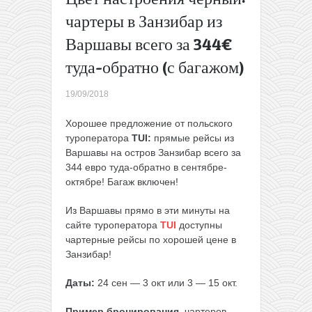
Брюгге:
чартеры в Занзибар из
поездка
Варшавы всего за 344€
из
Вильнюса
туда-обратно (с багажом)
всего за
38€ туда-
19/09/2018
обратно!
→
Хорошее предложение от польского
туроператора
TUI:
прямые рейсы из
Варшавы на остров Занзибар всего за
344 евро туда-обратно в сентябре-
октябре! Багаж включен!
Из Варшавы прямо в эти минуты на
сайте туроператора
TUI
доступны
чартерные рейсы по хорошей цене в
Занзибар!
Даты:
24 сен — 3 окт или 3 — 15 окт.
Пример бронирования
чартеров