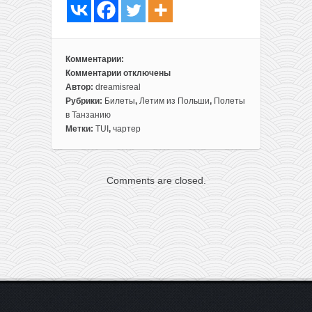
Комментарии:
Комментарии
отключены
к
Автор:
dreamisreal
записи
Рубрики:
Билеты
,
Летим из Польши
,
Полеты
Цвет
в Танзанию
настроения
Метки:
TUI
,
чартер
черный:
чартеры
в
Comments are closed.
Занзибар
из
Варшавы
всего
за
344€
туда-
обратно
(с
багажом)