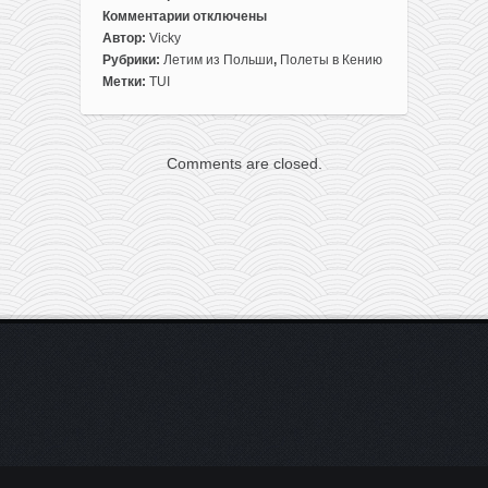
Комментарии
отключены
к
Автор:
Vicky
записи
Рубрики:
Летим из Польши
,
Полеты в Кению
Рождество
Метки:
TUI
и
Новый
год!
Comments are closed.
Прямые
рейсы
из
Варшавы
в
Кению
всего
за
255€
туда-
обратно!