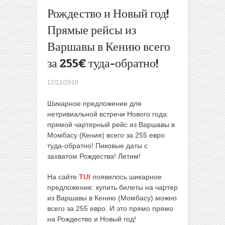
обратно!
Рождество и Новый год!
Евротур
Прямые рейсы из
по
акциям:
Варшавы в Кению всего
Израиль,
за 255€ туда-обратно!
Кипр,
Румыния
и Италия
12/12/2018
в одной
поездке
Шикарное предложение для
из
нетривиальной встречи Нового года:
Минска
прямой чартерный рейс из Варшавы в
всего за
Момбасу (Кения) всего за 255 евро
69€ для
туда-обратно! Пиковые даты с
членов
захватом Рождества! Летим!
WDC
На сайте
TUI
появилось шикарное
или 79€
предложение: купить билеты на чартер
для всех
из Варшавы в Кению (Момбасу) можно
→
всего за 255 евро. И это прямо прямо
на Рождество и Новый год!