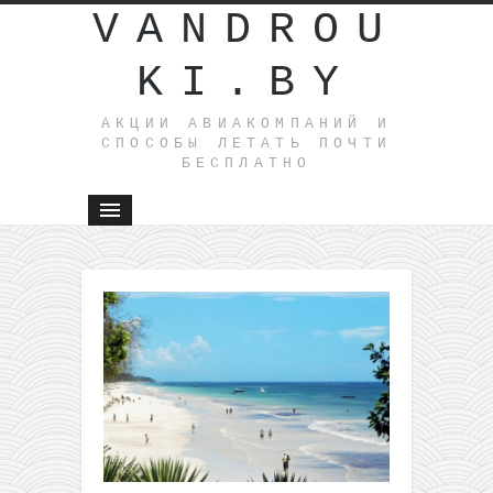
VANDROU
KI.BY
АКЦИИ АВИАКОМПАНИЙ И
СПОСОБЫ ЛЕТАТЬ ПОЧТИ
БЕСПЛАТНО
←
Шик!
Прямые
рейсы
из Литвы
на
Красное
море
всего за
22€
туда-