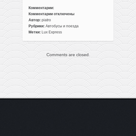
Комментарии:
Комментарии
отключены
к
Автор:
piatro
записи
Рубрики:
Автобусы и поезда
Распродажа
Метки:
Lux Express
Lux
Express:
билеты
Comments are closed.
из
Минска
в
Ригу
за
6€