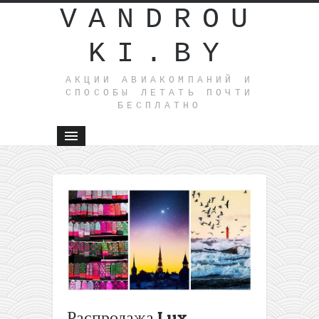
VANDROU
KI.BY
АКЦИИ АВИАКОМПАНИЙ И
СПОСОБЫ ЛЕТАТЬ ПОЧТИ
БЕСПЛАТНО
←
Распрод
лоукоста
AirAsia:
полеты п
Азии всег
от 3$
Распродажа
Cebu
Распродажа Lux
Pacific: