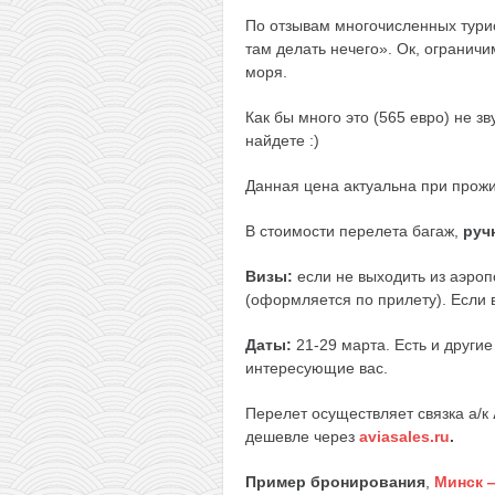
По отзывам многочисленных тури
там делать нечего». Ок, огранич
моря.
Как бы много это (565 евро) не зв
найдете :)
Данная цена актуальна при прож
В стоимости перелета багаж,
руч
Визы:
если не выходить из аэроп
(оформляется по прилету). Если 
Даты:
21-29 марта. Есть и други
интересующие вас.
Перелет осуществляет связка а/к
дешевле через
aviasales.ru
.
Пример бронирования
,
Минск 