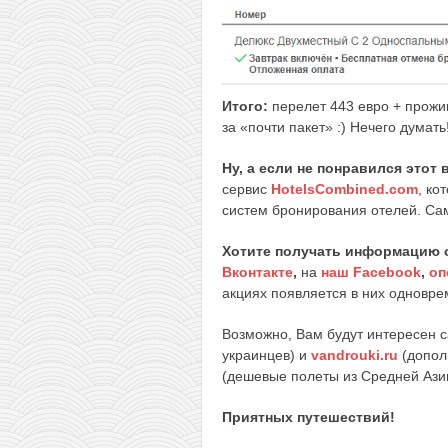
Итого:
перелет 443 евро + прожи
за «почти пакет» :) Нечего думать
Ну, а если не понравился этот
сервис
HotelsCombined.com
, ко
систем бронирования отелей. Сам
Хотите получать информацию 
Вконтакте
,
на
наш Facebook
,
оп
акциях появляется в них одноврем
Возможно, Вам будут интересен 
украинцев) и
vandrouki.ru
(допол
(дешевые полеты из Средней Ази
Приятных путешествий!