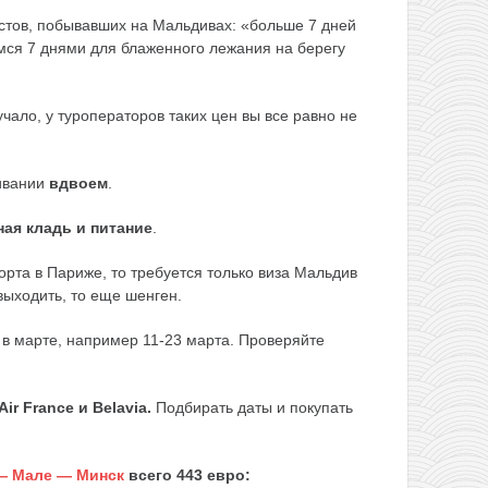
стов, побывавших на Мальдивах: «больше 7 дней
имся 7 днями для блаженного лежания на берегу
учало, у туроператоров таких цен вы все равно не
ивании
вдвоем
.
ная кладь и питание
.
орта в Париже, то требуется только виза Мальдив
выходить, то еще шенген.
е в марте, например 11-23 марта. Проверяйте
Air France и
Belavia
.
Подбирать даты и покупать
— Мале — Минск
всего 443 евро: