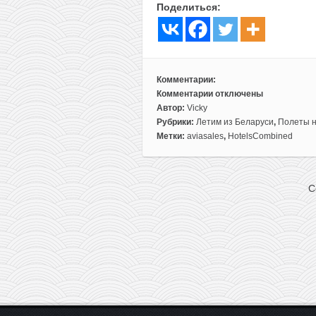
Поделиться:
Комментарии:
Комментарии
отключены
к
Автор:
Vicky
записи
Рубрики:
Летим из Беларуси
,
Полеты 
Готовое
Метки:
aviasales
,
HotelsCombined
путешествие:
перелеты
из
C
Минска
+
проживание
в
3*
отеле
на
Мальдивах
всего