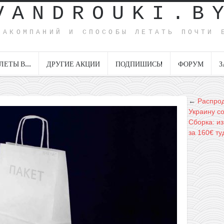
VANDROUKI.B
ИАКОМПАНИЙ И СПОСОБЫ ЛЕТАТЬ ПОЧТИ 
ЛЕТЫ В…
ДРУГИЕ АКЦИИ
ПОДПИШИСЬ!
ФОРУМ
З
←
Распрод
Украину с
Сборка: из
за 160€ т