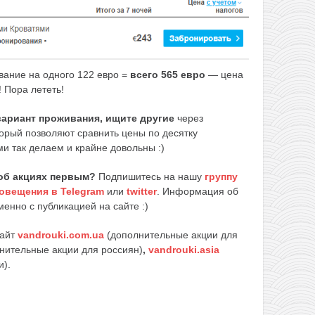
вание на одного 122 евро =
всего 565 евро
— цена
! Пора лететь!
 вариант проживания, ищите другие
через
торый позволяют сравнить цены по десятку
и так делаем и крайне довольны :)
об акциях первым?
Подпишитесь на нашу
группу
овещения в Telegram
или
twitter
. Информация об
енно с публикацией на сайте :)
сайт
vandrouki.com.ua
(дополнительные акции для
нительные акции для россиян)
,
vandrouki.asia
и).