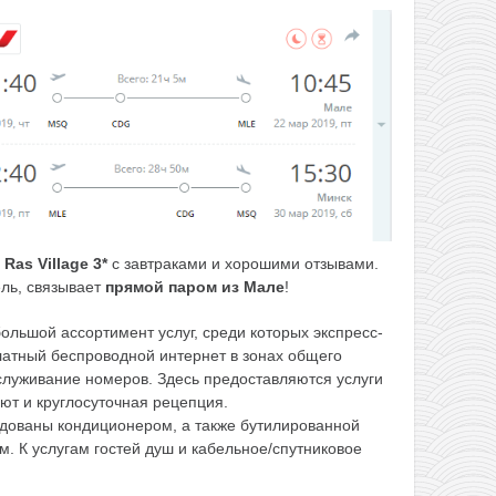
е
Ras Village 3*
с завтраками и хорошими отзывами.
ель, связывает
прямой паром из Мале
!
большой ассортимент услуг, среди которых экспресс-
латный беспроводной интернет в зонах общего
служивание номеров. Здесь предоставляются услуги
лют и круглосуточная рецепция.
удованы кондиционером, а также бутилированной
. К услугам гостей душ и кабельное/спутниковое