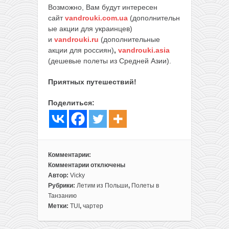
Возможно, Вам будут интересен
сайт
vandrouki.com.ua
(дополнительн
ые акции для украинцев)
и
vandrouki.ru
(дополнительные
акции для россиян)
,
vandrouki.asia
(дешевые полеты из Средней Азии).
Приятных путешествий!
Поделиться:
Комментарии:
Комментарии
отключены
к
Автор:
Vicky
записи
Рубрики:
Летим из Польши
,
Полеты в
Чартер
Танзанию
из
Метки:
TUI
,
чартер
Варшавы
на