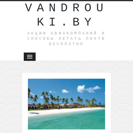
VANDROU
KI.BY
АКЦИИ АВИАКОМПАНИЙ И
СПОСОБЫ ЛЕТАТЬ ПОЧТИ
БЕСПЛАТНО
←
Брониру
номера в
отеле 4* 
Праге
всего за
6,66€!
Пакетные
туры из
Варшавы