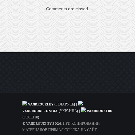
Занзибар
Comments are closed.
всего
за
303€
туда-
обратно
(в
октябре)
VANDROUKI.BY (БЕЛАРУСЬ)
|
VANDROUKI.COM.UA (УКРАИНА)
|
VANDROUKI.RU
(РОССИЯ)
© VANDROUKI.BY 2026. ПРИ КОПИРОВАНИИ
МАТЕРИАЛОВ ПРЯМАЯ ССЫЛКА НА САЙТ