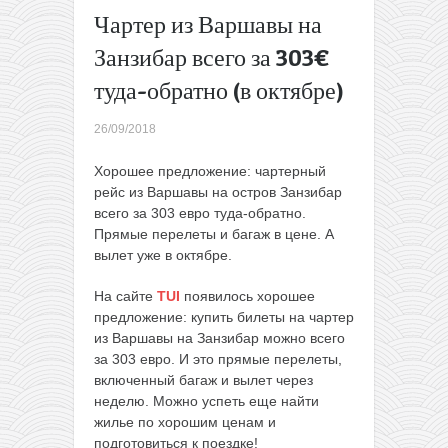
в Грецию
Чартер из Варшавы на
всего от
Занзибар всего за 303€
128€!
Вылет 29
туда-обратно (в октябре)
сентября
→
26/09/2018
Хорошее предложение: чартерный
рейс из Варшавы на остров Занзибар
всего за 303 евро туда-обратно.
Прямые перелеты и багаж в цене. А
вылет уже в октябре.
На сайте
TUI
появилось хорошее
предложение: купить билеты на чартер
из Варшавы на Занзибар можно всего
за 303 евро. И это прямые перелеты,
включенный багаж и вылет через
неделю. Можно успеть еще найти
жилье по хорошим ценам и
подготовиться к поездке!