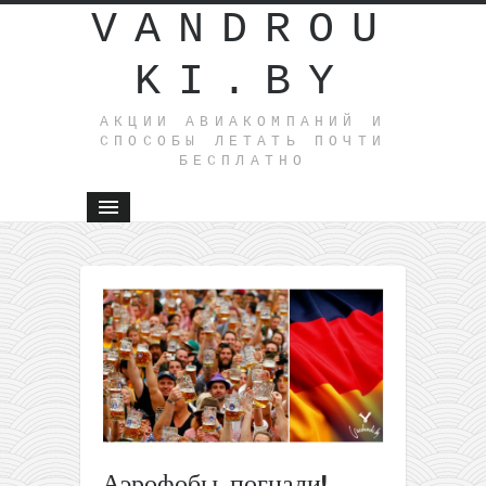
VANDROU
KI.BY
АКЦИИ АВИАКОМПАНИЙ И
СПОСОБЫ ЛЕТАТЬ ПОЧТИ
БЕСПЛАТНО
←
Горящие
билеты
из
Варшавы
на
остров
Корфу за
31€
Аэрофобы, погнали!
туда-