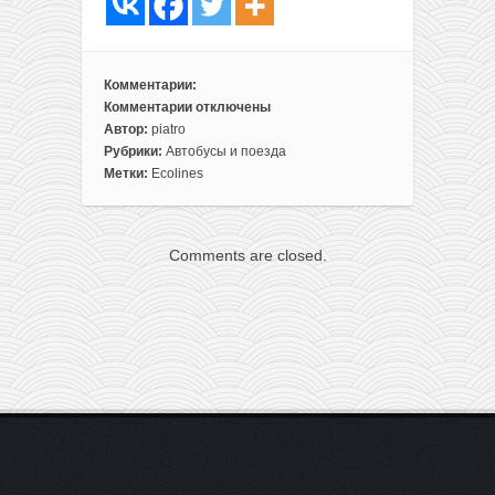
Комментарии:
Комментарии
отключены
к
Автор:
piatro
записи
Рубрики:
Автобусы и поезда
Аэрофобы,
Метки:
Ecolines
погнали!
Билеты
из
Comments are closed.
Литвы
в
Бремен
со
скидкой
80%