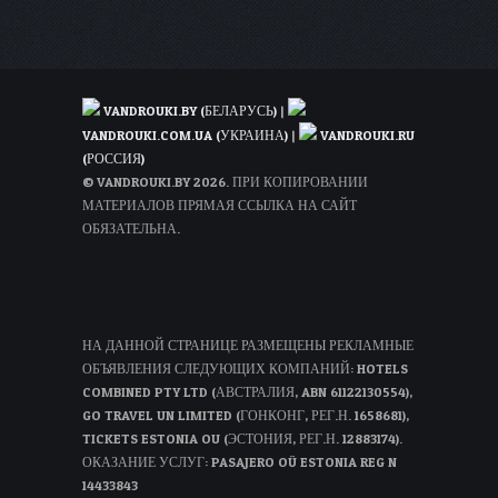
VANDROUKI.BY (БЕЛАРУСЬ)
|
VANDROUKI.COM.UA (УКРАИНА)
|
VANDROUKI.RU
(РОССИЯ)
© VANDROUKI.BY 2026. ПРИ КОПИРОВАНИИ
МАТЕРИАЛОВ ПРЯМАЯ ССЫЛКА НА САЙТ
ОБЯЗАТЕЛЬНА.
НА ДАННОЙ СТРАНИЦЕ РАЗМЕЩЕНЫ РЕКЛАМНЫЕ
ОБЪЯВЛЕНИЯ СЛЕДУЮЩИХ КОМПАНИЙ: HOTELS
COMBINED PTY LTD (АВСТРАЛИЯ, ABN 61122130554),
GO TRAVEL UN LIMITED (ГОНКОНГ, РЕГ.Н. 1658681),
TICKETS ESTONIA OU (ЭСТОНИЯ, РЕГ.Н. 12883174).
ОКАЗАНИЕ УСЛУГ: PASAJERO OÜ ESTONIA REG N
14433843