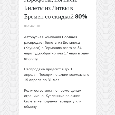
обратно
Билеты из Литвы в
И снова!
Бремен со скидкой 80%
Прямые
рейсы в
Каталонию
06/04/2018
из Литвы
за 30€
Автобусная компания
Ecolines
туда-
распродает билеты из Вильнюса
обратно
→
(Каунаса) в Германию всего за 34
евро туда-обратно или 17 евро в одну
сторону.
Распродажа продлится до 9
апреля. Поездки по акции возможны c
19 апреля по 31 мая.
Количество мест по промо-ценам
ограничено. Купленные по акции
билеты не подлежат возврату или
обмену.